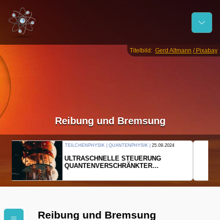
Titelbild:
Gerd Altmann
/ Pixabay
Reibung und Bremsung
THERMODYNAMIK | WELLENLEHRE |
23.09.2024
FORSCHER ERZEUGEN
EINDIMENSIONALES GAS AUS LICHT
Reibung und Bremsung