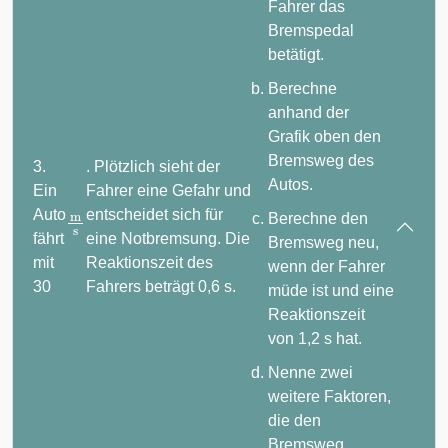
Fahrer das
Bremspedal
betätigt.
Berechne
anhand der
Grafik oben den
Bremsweg des
3.
. Plötzlich sieht der
Autos.
Ein
Fahrer eine Gefahr und
Auto
entscheidet sich für
Berechne den
m
s
fährt
eine Notbremsung. Die
Bremsweg neu,
mit
Reaktionszeit des
wenn der Fahrer
30
Fahrers beträgt 0,6 s.
müde ist und eine
Reaktionszeit
von 1,2 s hat.
Nenne zwei
weitere Faktoren,
die den
Bremsweg