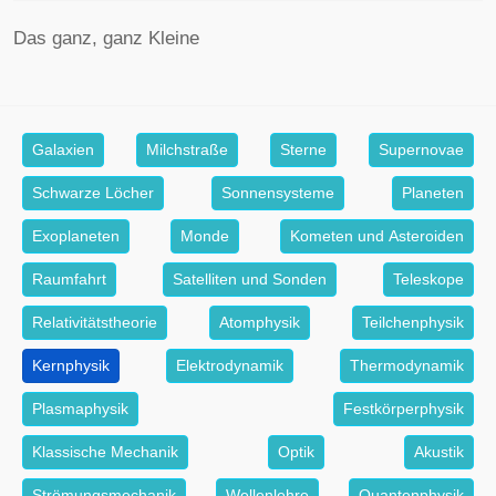
Das ganz, ganz Kleine
Galaxien
Milchstraße
Sterne
Supernovae
Schwarze Löcher
Sonnensysteme
Planeten
Exoplaneten
Monde
Kometen und Asteroiden
Raumfahrt
Satelliten und Sonden
Teleskope
Relativitätstheorie
Atomphysik
Teilchenphysik
Kernphysik
Elektrodynamik
Thermodynamik
Plasmaphysik
Festkörperphysik
Klassische Mechanik
Optik
Akustik
Strömungsmechanik
Wellenlehre
Quantenphysik