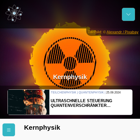
Titelbild: ©
Alexandr / Pixabay
Kernphysik
TEILCHENPHYSIK | QUANTENPHYSIK |
25.09.2024
ULTRASCHNELLE STEUERUNG
QUANTENVERSCHRÄNKTER
ELEKTRONEN
Kernphysik