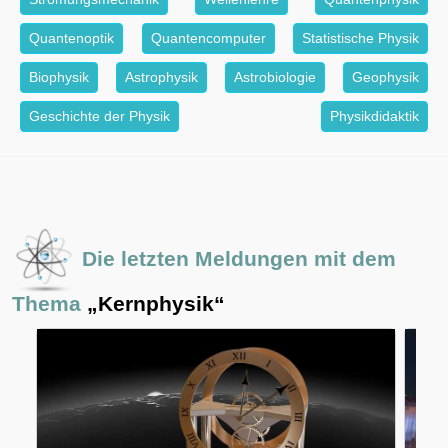
Quantenoptik
Quantencomputer
Statistische Physik
Biophysik
Astrophysik
Astrobiologie
Geophysik
Geschichte der Physik
Physikdidaktik
Die letzten Meldungen mit dem
Thema
„Kernphysik“