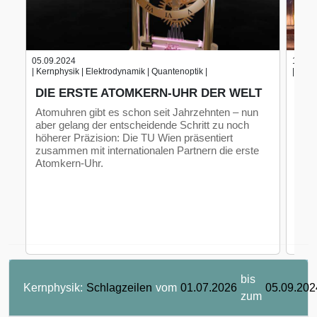
05.09.2024
17.08
| Kernphysik | Elektrodynamik | Quantenoptik |
| Kern
DIE ERSTE ATOMKERN-UHR DER WELT
DU
RA
Atomuhren gibt es schon seit Jahrzehnten – nun
aber gelang der entscheidende Schritt zu noch
Die 
höherer Präzision: Die TU Wien präsentiert
„ele
zusammen mit internationalen Partnern die erste
Zuga
Atomkern-Uhr.
bis
Kernphysik:
Schlagzeilen
vom
01.07.2026
05.09.202
zum