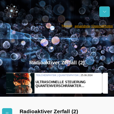
Titelbild:
agsandrew
/ DepositPhotos
Radioaktiver Zerfall (2)
THERMODYNAMIK | WELLENLEHRE |
23.09.2024
FORSCHER ERZEUGEN
EINDIMENSIONALES GAS AUS LICHT
Radioaktiver Zerfall (2)