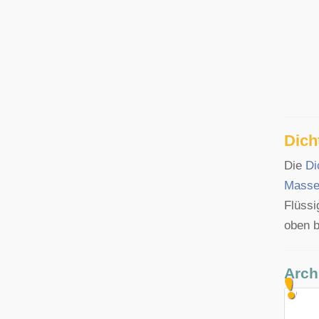
Dich
Die
Di
Mass
Flüssi
oben b
Arch