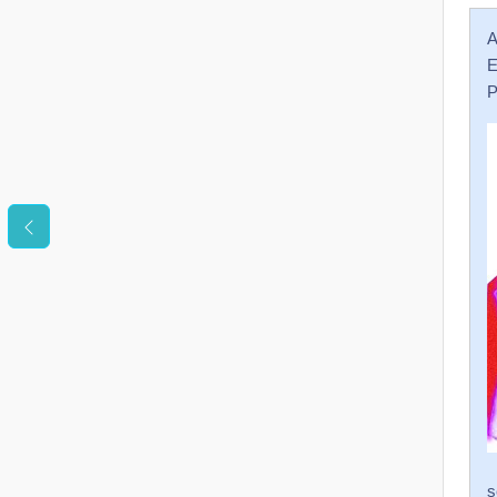
A
E
P
s