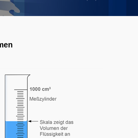
Previous
Next
umen