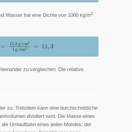
3
nd Wasser hat eine Dichte von 1000 kg/m
3
1000
kg
/
m
3
=
11
,
3
g
/
cm
3
1
g
/
cm
3
=
11
,
3
miteinander zu vergleichen. Die relative
er zu. Trotzdem kann eine durchschnittliche
tvolumen dividiert wird. Die Masse eines
t die Umlaufbahn eines jeden Mondes, der