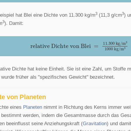
3
3
ispiel hat Blei eine Dichte von 11.300 kg/m
(11,3 g/cm
) u
3
m
). Damit:
relative
Dichte
von
Blei
=
11.300
kg
/
m
lative Dichte hat keine Einheit. Sie ist eine Zahl, um Stoffe 
 wurde früher als "spezifisches Gewicht" bezeichnet.
te von Planeten
chte eines
Planeten
nimmt in Richtung des Kerns immer weit
 bestimmt werden, indem die Gesamtmasse durch das Gesam
en beeinflusst seine Anziehungskraft (
Gravitation
) und dami