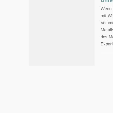
Unre
Wenn d
mit Wa
Volum
Metall
des Me
Experi