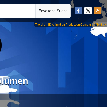
Erweiterte Suche
Titelbild:
3D Animation Production Company
/ Pixabay
olumen