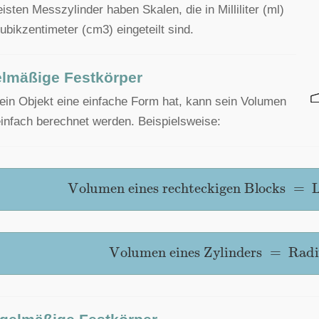
isten Messzylinder haben Skalen, die in Milliliter (ml)
ubikzentimeter (cm3) eingeteilt sind.
lmäßige Festkörper
in Objekt eine einfache Form hat, kann sein Volumen
infach berechnet werden. Beispielsweise:
Volumen
eines
rechteckigen
Blocks
=
L
Volumen
eines
Zylinders
=
Radiu