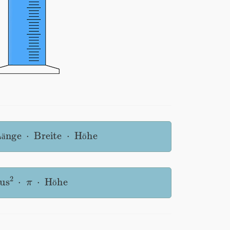
ä
nge
⋅
Breite
⋅
H
ö
he
ä
ö
s
2
⋅
π
⋅
H
ö
he
ö