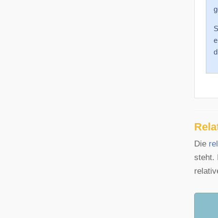
g
S
e
d
Rela
Die
re
steht.
relati