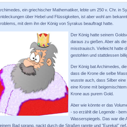
rchimedes, ein griechischer Mathematiker, lebte um 250 v. Chr. in Sy
ntdeckungen über Hebel und Flüssigkeiten, ist aber wohl am bekann
roblems, mit dem ihn der König von Syrakus beauftragt hatte.
Der König hatte seinem Gold
daraus zu gießen. Aber als die
misstrauisch. Vielleicht hatt
gestohlen und stattdessen bill
Der König bat Archimedes, di
dass die Krone die selbe Mass
wusste auch, dass Silber eine
eine Krone mit beigemischtem 
Krone aus purem Gold.
Aber wie könnte er das Volum
- so erzählt die Legende - be
Wasserspiegels. Das war die A
einem Bad sprang, nackt durch die Straßen rannte und "Eureka!" rief,