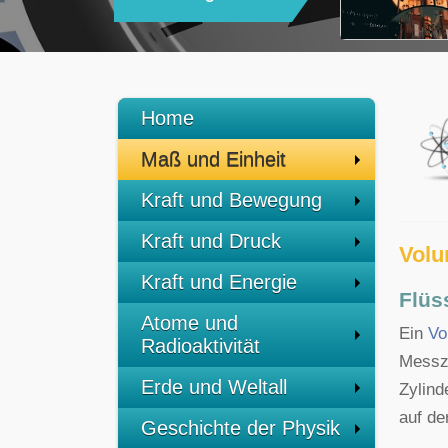
Home
Maß und Einheit
Kraft und Bewegung
Kraft und Druck
Vol
Kraft und Energie
Flüs
Atome und
Ein
Vo
Radioaktivität
Messzy
Erde und Weltall
Zylind
auf de
Geschichte der Physik