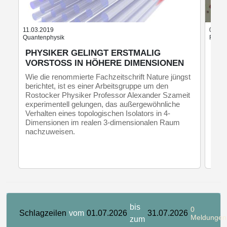
11.03.2019
08.11
Quantenphysik
Festkö
PHYSIKER GELINGT ERSTMALIG
«S
VORSTOSS IN HÖHERE DIMENSIONEN
Wenn
stra
Wie die renommierte Fachzeitschrift Nature jüngst
Supe
berichtet, ist es einer Arbeitsgruppe um den
Empa
Rostocker Physiker Professor Alexander Szameit
es g
experimentell gelungen, das außergewöhnliche
Nano
Verhalten eines topologischen Isolators in 4-
Dimensionen im realen 3-dimensionalen Raum
nachzuweisen.
bis
0
Schlagzeilen
vom
01.07.2026
31.07.2026
Meldungen
zum