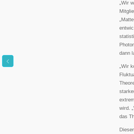
„Wir w
Mitgli
„Matte
entwic
statis
Photon
dann 
„Wir k
Fluktu
Theore
starke
extrem
wird. 
das Th
Dieser