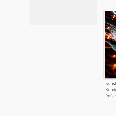
Künst
Konde
(rot),