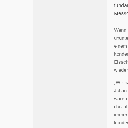
funda
Messd
Wenn m
ununte
einem 
konden
Eissch
wieder
„Wir h
Julian
waren 
darauf
immer 
konden