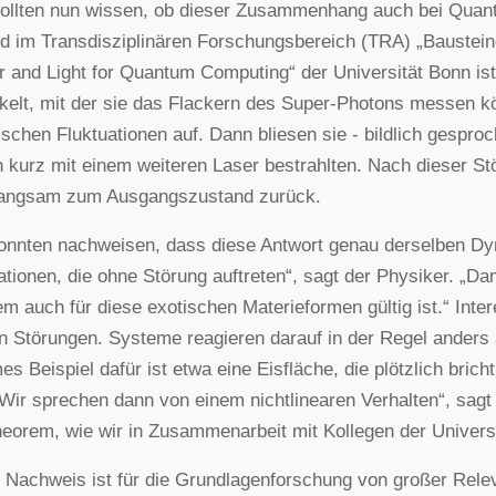
ollten nun wissen, ob dieser Zusammenhang auch bei Quanten
ed im Transdisziplinären Forschungsbereich (TRA) „Baustein
r and Light for Quantum Computing“ der Universität Bonn i
kelt, mit der sie das Flackern des Super-Photons messen k
tischen Fluktuationen auf. Dann bliesen sie - bildlich gespro
 kurz mit einem weiteren Laser bestrahlten. Nach dieser Stör
langsam zum Ausgangszustand zurück.
onnten nachweisen, dass diese Antwort genau derselben Dyna
ationen, die ohne Störung auftreten“, sagt der Physiker. „Da
m auch für diese exotischen Materieformen gültig ist.“ Inter
n Störungen. Systeme reagieren darauf in der Regel anders 
es Beispiel dafür ist etwa eine Eisfläche, die plötzlich bric
„Wir sprechen dann von einem nichtlinearen Verhalten“, sagt
eorem, wie wir in Zusammenarbeit mit Kollegen der Univers
 Nachweis ist für die Grundlagenforschung von großer Releva