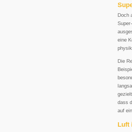
Supe
Doch a
Super-
ausges
eine K
physik
Die Re
Beispi
besond
langsa
geziel
dass d
auf ei
Luft