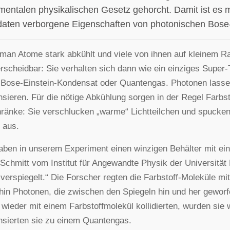
mentalen physikalischen Gesetz gehorcht. Damit ist es m
aten verborgene Eigenschaften von photonischen Bose-
an Atome stark abkühlt und viele von ihnen auf kleinem R
rscheidbar: Sie verhalten sich dann wie ein einziges Super-
Bose-Einstein-Kondensat oder Quantengas. Photonen lassen
sieren. Für die nötige Abkühlung sorgen in der Regel Farbst
ränke: Sie verschlucken „warme“ Lichtteilchen und spucken
 aus.
aben in unserem Experiment einen winzigen Behälter mit einer
 Schmitt vom Institut für Angewandte Physik der Universitä
verspiegelt.“ Die Forscher regten die Farbstoff-Moleküle mi
hin Photonen, die zwischen den Spiegeln hin und her geworfe
wieder mit einem Farbstoffmolekül kollidierten, wurden sie w
sierten sie zu einem Quantengas.