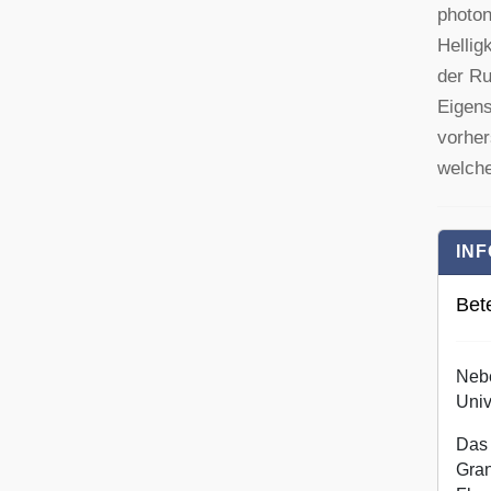
photon
Hellig
der Ru
Eigens
vorher
welch
INF
Bete
Nebe
Univ
Das 
Gran