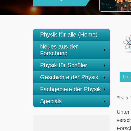
Physik für alle (Home)
Neues aus der
Forschung
Physik für Schüler
Geschichte der Physik
Tei
Fachgebiete der Physik
Physik-
Specials
Unter
versc
Forsc