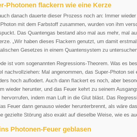
r-Photonen flackern wie eine Kerze
uch danach dauerte dieser Prozess noch an: Immer wieder s
Photon mit dem Farbstoff zusammen, wurden von ihm versc
puckt. Das Quantengas bestand also mal aus mehr, mal aus 
erze. „Wir haben dieses Flackern genutzt, um damit erstmals
alischen Gesetzes in einem Quantensystem zu untersuchen“
de ist vom sogenannten Regressions-Theorem. Was es besa
el nachvollziehen: Mal angenommen, das Super-Photon sei e
ers hoch auflodert. Auch dann flackert es noch, aber beso
m wieder herunter, und das Feuer kehrt zu seinem Ausgan
t hervorrufen, indem man Luft in die Glut bläst. Das Regre
as Feuer dann genauso wieder herunterbrennt, als wäre das 
ne gezielte Störung also exakt auf dieselbe Weise, wie es au
 ins Photonen-Feuer geblasen