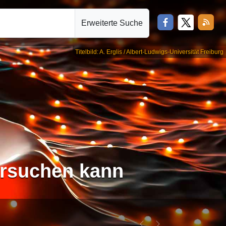
Erweiterte Suche
Titelbild: A. Erglis / Albert-Ludwigs-Universität Freiburg
ersuchen kann