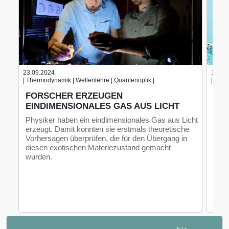
23.09.2024
15.06
| Thermodynamik | Wellenlehre | Quantenoptik |
| Well
FORSCHER ERZEUGEN
WA
EINDIMENSIONALES GAS AUS LICHT
WI
Physiker haben ein eindimensionales Gas aus Licht
Well
erzeugt. Damit konnten sie erstmals theoretische
der 
Vorhersagen überprüfen, die für den Übergang in
entw
diesen exotischen Materiezustand gemacht
tech
wurden.