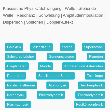
Klassische Physik: Schwingung | Welle | Stehende
Welle | Resonanz | Schwebung | Amplitudenmodulation |
Dispersion | Solitonen | Doppler-Effekt
Galaxien
Milchstraße
Sterne
Supernovae
Schwarze Löcher
Sonnensysteme
Planeten
Exoplaneten
Monde
Kometen und Asteroiden
Raumfahrt
Satelliten und Sonden
Teleskope
Relativitätstheorie
Atomphysik
Teilchenphysik
Kernphysik
Elektrodynamik
Thermodynamik
Plasmaphysik
Festkörperphysik