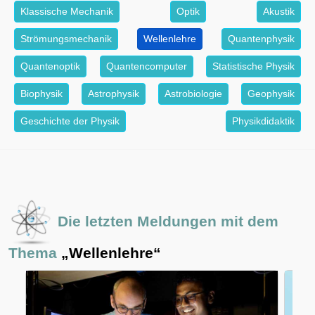
Klassische Mechanik
Optik
Akustik
Strömungsmechanik
Wellenlehre
Quantenphysik
Quantenoptik
Quantencomputer
Statistische Physik
Biophysik
Astrophysik
Astrobiologie
Geophysik
Geschichte der Physik
Physikdidaktik
Die letzten Meldungen mit dem
Thema
„Wellenlehre“