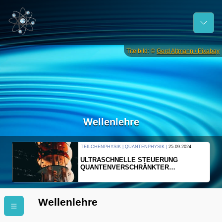
Titelbild: ©
Gerd Altmann / Pixabay
Wellenlehre
TEILCHENPHYSIK | QUANTENPHYSIK |
25.09.2024
ULTRASCHNELLE STEUERUNG
QUANTENVERSCHRÄNKTER
ELEKTRONEN
Wellenlehre