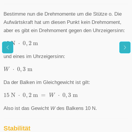
Bestimme nun die Drehmomente um die Stütze o. Die
Aufwärtskraft hat um diesen Punkt kein Drehmoment,
aber es gibt ein Drehmoment gegen den Uhrzeigersinn:
15
N
⋅
0
,
2
m
und eines im Uhrzeigersinn:
W
⋅
0
,
3
m
Da der Balken im Gleichgewicht ist gilt:
15
N
⋅
0
,
2
m
=
W
⋅
0
,
3
m
Also ist das Gewicht
W
des Balkens 10 N.
Stabilität