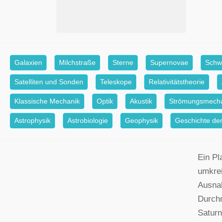
Galaxien
Milchstraße
Sterne
Supernovae
Schw
Satelliten und Sonden
Teleskope
Relativitätstheorie
Klassische Mechanik
Optik
Akustik
Strömungsmech
Astrophysik
Astrobiologie
Geophysik
Geschichte der
Ein Pl
umkrei
Ausna
Durchm
Saturn