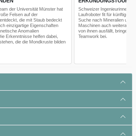
NDEN
ERKUNDUNGSTOUR
eam der Universität Münster hat
Schweizer Ingenieurinnen u
roße Felsen auf der
Laufroboter fit für künftige 
ntdeckt, die mit Staub bedeckt
Suche nach Mineralien und R
ich einzigartige Eigenschaften
Maschinen auch weiterarbeit
netische Anomalien
von ihnen ausfällt, bringen d
Die Erkenntnisse helfen dabei,
Teamwork bei.
tehen, die die Mondkruste bilden