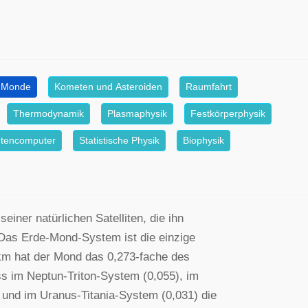
Monde
Kometen und Asteroiden
Raumfahrt
Thermodynamik
Plasmaphysik
Festkörperphysik
tencomputer
Statistische Physik
Biophysik
iner natürlichen Satelliten, die ihn
Das Erde-Mond-System ist die einzige
m hat der Mond das 0,273-fache des
ss im Neptun-Triton-System (0,055), im
und im Uranus-Titania-System (0,031) die