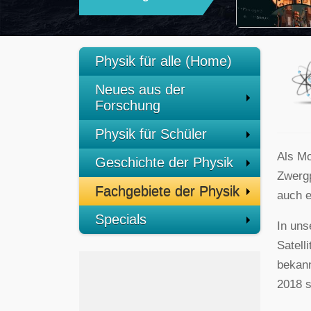
QUANTENVERSCHRÄNKTER
ELEKTRONEN
Physik für alle (Home)
Neues aus der
Forschung
Physik für Schüler
Als Mo
Geschichte der Physik
Zwergp
Fachgebiete der Physik
auch e
Specials
In uns
Satell
bekann
2018 s