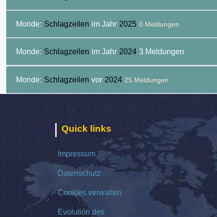
Monde:
Schlagzeilen
im Jahr
2025
0 Meldungen
Monde:
Schlagzeilen
im Jahr
2024
3 Meldungen
Monde:
Schlagzeilen
vor
2024
25 Meldungen
Quick links
Impressum
Datenschutz
Cookies verwalten
Evolution des