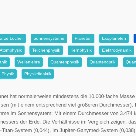
arze Löcher
Sonnensysteme
Planeten
Exoplaneten
Atomphysik
Teilchenphysik
Kernphysik
Elektrodynamik
anik
Wellenlehre
Quantenphysik
Quantenoptik
Quan
 Physik
Physikdidaktik
anet hat normalerweise mindestens die 10.000-fache Masse se
sen (mit einem entsprechend viel größeren Durchmesser). 
hme im Sonnensystem: Mit einem Durchmesser von 3.474 k
essers der Erde. Die Verhältnisse im Vergleich zeigen, da
-Titan-System (0,044), im Jupiter-Ganymed-System (0,038) 