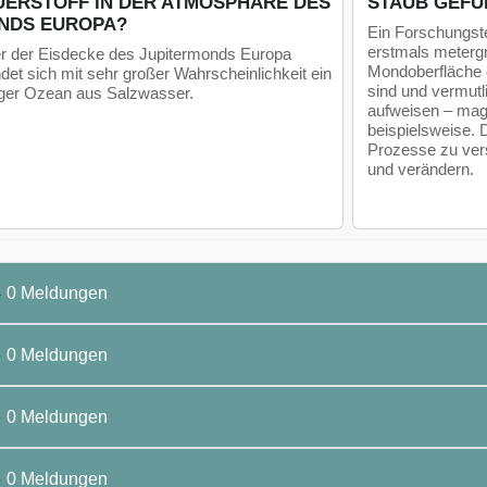
UERSTOFF IN DER ATMOSPHÄRE DES
STAUB GEFU
NDS EUROPA?
Ein Forschungst
erstmals meterg
r der Eisdecke des Jupitermonds Europa
Mondoberfläche e
ndet sich mit sehr großer Wahrscheinlichkeit ein
sind und vermutl
iger Ozean aus Salzwasser.
aufweisen – mag
beispielsweise. 
Prozesse zu vers
und verändern.
4
0 Meldungen
6
0 Meldungen
6
0 Meldungen
5
0 Meldungen