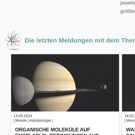
jeweil
größte
Die letzten Meldungen mit dem Th
14.05.2024
18.03
| Monde | Astrobiologie |
| Mond
ORGANISCHE MOLEKÜLE AUF
WA