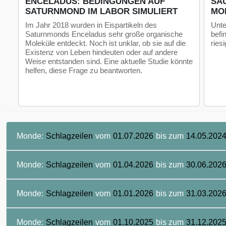
ENCELADUS: BEDINGUNGEN AUF
SA
SATURNMOND IM LABOR SIMULIERT
MO
Im Jahr 2018 wurden in Eispartikeln des
Unte
Saturnmonds Enceladus sehr große organische
befi
Moleküle entdeckt. Noch ist unklar, ob sie auf die
ries
Existenz von Leben hindeuten oder auf andere
Weise entstanden sind. Eine aktuelle Studie könnte
helfen, diese Frage zu beantworten.
Monde:
Schlagzeilen
vom
01.07.2026
bis zum
14.05.202
Monde:
Schlagzeilen
vom
01.04.2026
bis zum
30.06.202
Monde:
Schlagzeilen
vom
01.01.2026
bis zum
31.03.202
Monde:
Schlagzeilen
vom
01.10.2025
bis zum
31.12.202