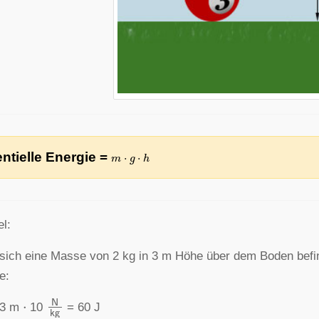
m
⋅
g
⋅
h
ntielle Energie =
el:
ich eine Masse von 2 kg in 3 m Höhe über dem Boden befi
e:
⋅
N
kg
3 m
10
= 60 J