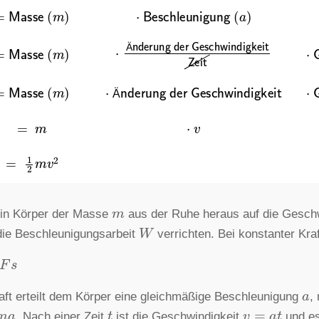
=
Masse
(
m
)
⋅
Beschleunigung
(
a
)
⋅
Ä
nderung
der
Geschwindigkeit
Z
=
Masse
(
m
)
⋅
Ä
=
Masse
(
m
)
⋅
Ä
nderung
der
Geschwindigkeit
⋅
Ä
=
m
⋅
v
=
1
2
m
v
2
m
ein Körper der Masse
aus der Ruhe heraus auf die Gesch
W
die Beschleunigungsarbeit
verrichten. Bei konstanter Kraft
s
a
aft erteilt dem Körper eine gleichmäßige Beschleunigung
,
a
t
v
=
a
t
. Nach einer Zeit
ist die Geschwindigkeit
und e