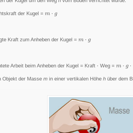
en der Kugel um den Weg
h
vom Boden verrichtet würde:
m
⋅
g
tskraft der Kugel =
m
⋅
g
gte Kraft zum Anheben der Kugel =
⋅
m
⋅
g
⋅
h
htete Arbeit beim Anheben der Kugel = Kraft
Weg =
n Objekt der Masse
m
in einer vertikalen Höhe
h
über dem Bo