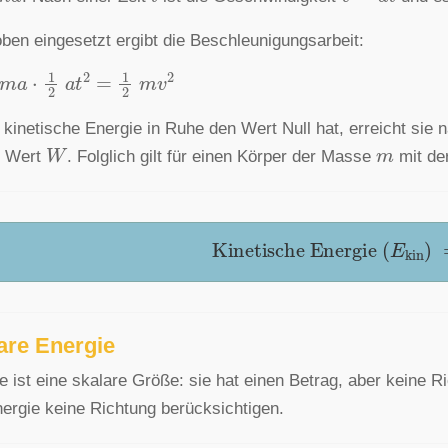
oben eingesetzt ergibt die Beschleunigungsarbeit:
a
⋅
1
2
a
t
2
=
1
2
m
v
2
 kinetische Energie in Ruhe den Wert Null hat, erreicht s
W
m
n Wert
. Folglich gilt für einen Körper der Masse
mit de
Kinetische
Energie
(
E
kin
)
are Energie
e ist eine skalare Größe: sie hat einen Betrag, aber keine 
ergie keine Richtung berücksichtigen.