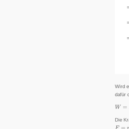
Wird 
dafür 
W
=
F
Die Kr
F
=
m