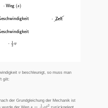
⋅
Weg
(
s
)
eit
Geschwindigkeit
⋅
Zeit
Geschwindigkeit
⋅
1
2
v
v
windigkeit
beschleunigt, so muss man
 gilt:
 nach der Grundgleichung der Mechanik ist
s
=
1
2
a
t
2
s wurde der Weg
zurückgelegt.