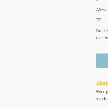
Alles 
W
=
m
Da die
diese
Skal
Energi
von En