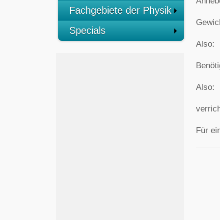
Anheb
Fachgebiete der Physik
Gewich
Specials
Also:
Benöti
Also:
verric
Für ei