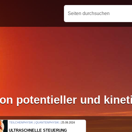
Seiten durchsuchen
n potentieller und kinet
THERMODYNAMIK | WELLENLEHRE |
23.09.2024
FORSCHER ERZEUGEN