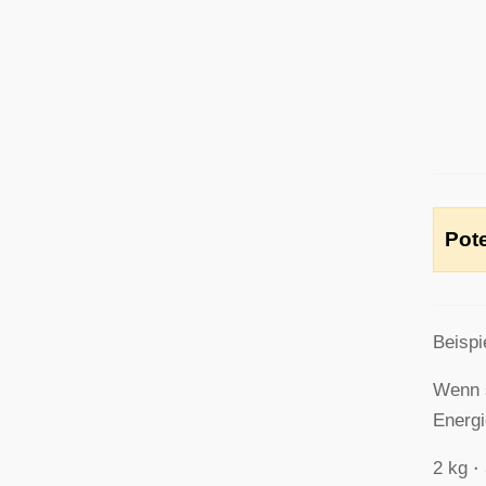
Pote
Beispi
Wenn s
Energi
⋅
2 kg