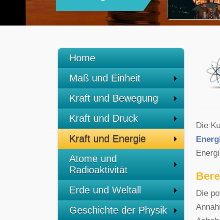
Home
Maß und Einheit
Kraft und Bewegung
Kraft und Druck
Die Ku
Kraft und Energie
Energ
Energi
Atome und
Radioaktivität
Bere
Erde und Weltall
Die po
Annahm
Geschichte der Physik