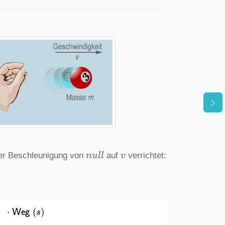
n
u
l
l
v
i der Beschleunigung von
auf
verrichtet:
⋅
Weg
(
s
)