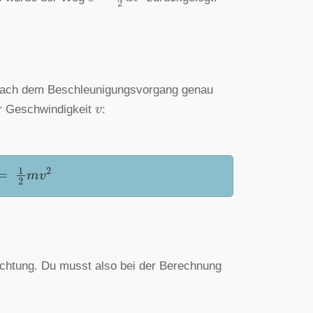
ie nach dem Beschleunigungsvorgang genau
v
r Geschwindigkeit
:
=
1
2
m
v
2
Richtung. Du musst also bei der Berechnung