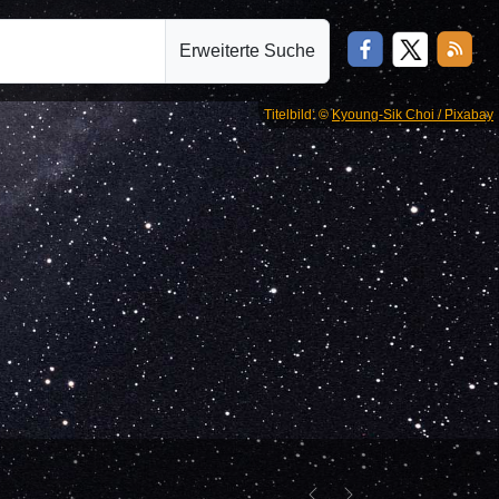
Erweiterte Suche
Titelbild: ©
Kyoung-Sik Choi / Pixabay