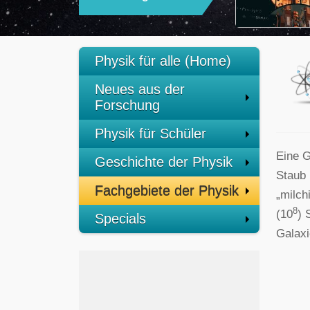
Physik für alle (Home)
Neues aus der
Forschung
Physik für Schüler
Eine G
Geschichte der Physik
Staub 
Fachgebiete der Physik
„milch
8
(10
) 
Specials
Galaxi