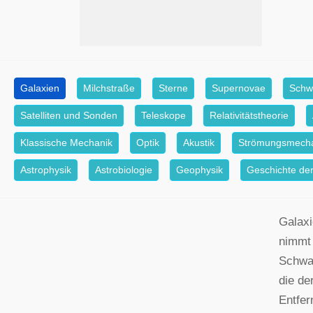
Galaxien
Milchstraße
Sterne
Supernovae
Schw
Satelliten und Sonden
Teleskope
Relativitätstheorie
Klassische Mechanik
Optik
Akustik
Strömungsmech
Astrophysik
Astrobiologie
Geophysik
Geschichte der
Galaxi
nimmt 
Schwar
die de
Entfer