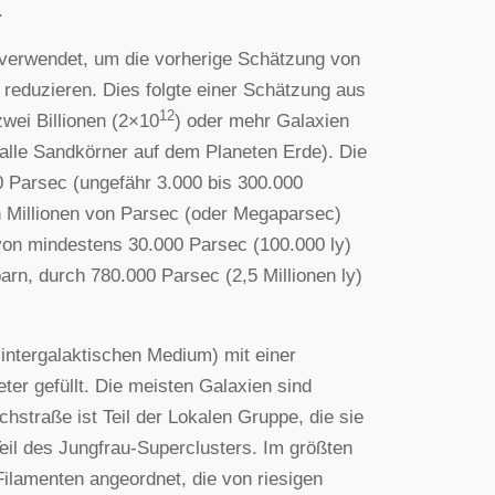
.
erwendet, um die vorherige Schätzung von
u reduzieren. Dies folgte einer Schätzung aus
12
ei Billionen (2×10
) oder mehr Galaxien
alle Sandkörner auf dem Planeten Erde). Die
 Parsec (ungefähr 3.000 bis 300.000
n Millionen von Parsec (oder Megaparsec)
von mindestens 30.000 Parsec (100.000 ly)
rn, durch 780.000 Parsec (2,5 Millionen ly)
ntergalaktischen Medium) mit einer
er gefüllt. Die meisten Galaxien sind
chstraße ist Teil der Lokalen Gruppe, die sie
il des Jungfrau-Superclusters. Im größten
Filamenten angeordnet, die von riesigen