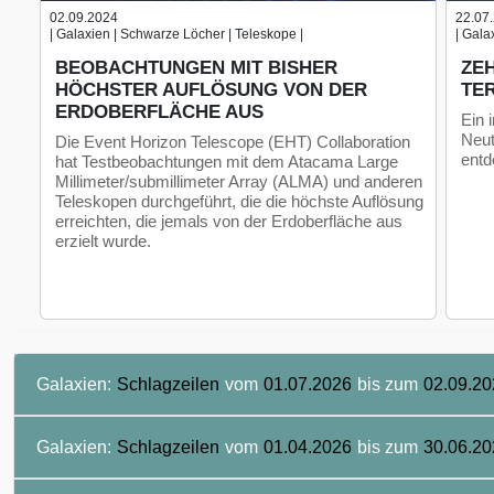
02.09.2024
22.07
| Galaxien | Schwarze Löcher | Teleskope |
| Gala
BEOBACHTUNGEN MIT BISHER
ZE
HÖCHSTER AUFLÖSUNG VON DER
TE
ERDOBERFLÄCHE AUS
Ein 
Neut
Die Event Horizon Telescope (EHT) Collaboration
entd
hat Testbeobachtungen mit dem Atacama Large
Millimeter/submillimeter Array (ALMA) und anderen
Teleskopen durchgeführt, die die höchste Auflösung
erreichten, die jemals von der Erdoberfläche aus
erzielt wurde.
Galaxien:
Schlagzeilen
vom
01.07.2026
bis zum
02.09.20
Galaxien:
Schlagzeilen
vom
01.04.2026
bis zum
30.06.20