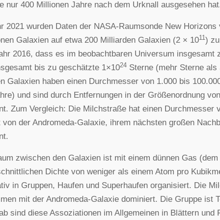
e nur 400 Millionen Jahre nach dem Urknall ausgesehen hat
hr 2021 wurden Daten der NASA-Raumsonde New Horizons v
11
ionen Galaxien auf etwa 200 Milliarden Galaxien (2 × 10
) z
hr 2016, dass es im beobachtbaren Universum insgesamt zw
24
nsgesamt bis zu geschätzte 1×10
Sterne (mehr Sterne als 
n Galaxien haben einen Durchmesser von 1.000 bis 100.000
ahre) und sind durch Entfernungen in der Größenordnung vo
nt. Zum Vergleich: Die Milchstraße hat einen Durchmesser 
t von der Andromeda-Galaxie, ihrem nächsten großen Nachba
nt.
um zwischen den Galaxien ist mit einem dünnen Gas (dem i
chnittlichen Dichte von weniger als einem Atom pro Kubikmet
ativ in Gruppen, Haufen und Superhaufen organisiert. Die Mil
en mit der Andromeda-Galaxie dominiert. Die Gruppe ist Te
b sind diese Assoziationen im Allgemeinen in Blättern und 