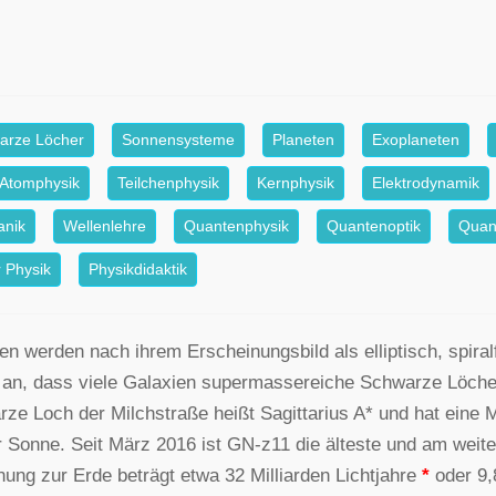
arze Löcher
Sonnensysteme
Planeten
Exoplaneten
Atomphysik
Teilchenphysik
Kernphysik
Elektrodynamik
anik
Wellenlehre
Quantenphysik
Quantenoptik
Quan
 Physik
Physikdidaktik
en werden nach ihrem Erscheinungsbild als elliptisch, spira
an, dass viele Galaxien supermassereiche Schwarze Löcher
ze Loch der Milchstraße heißt Sagittarius A* und hat eine Ma
r Sonne. Seit März 2016 ist GN-z11 die älteste und am weite
nung zur Erde beträgt etwa 32 Milliarden Lichtjahre
*
oder 9,8