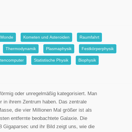
Monde
Kometen und Asteroiden
Raumfahrt
Thermodynamik
Plasmaphysik
Festkörperphysik
tencomputer
Statistische Physik
Biophysik
lförmig oder unregelmäßig kategorisiert. Man
 in ihrem Zentrum haben. Das zentrale
sse, die vier Millionen Mal größer ist als
sten entfernte beobachtete Galaxie. Die
 Gigaparsec und ihr Bild zeigt uns, wie die