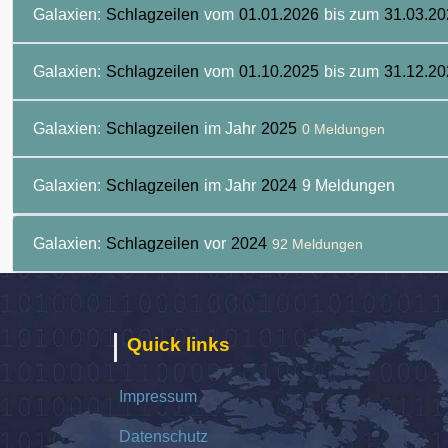
Galaxien:
Schlagzeilen
vom
01.01.2026
bis zum
31.03.20
Galaxien:
Schlagzeilen
vom
01.10.2025
bis zum
31.12.20
Galaxien:
Schlagzeilen
im Jahr
2025
0 Meldungen
Galaxien:
Schlagzeilen
im Jahr
2024
9 Meldungen
Galaxien:
Schlagzeilen
vor
2024
92 Meldungen
Quick links
Impressum
Datenschutz