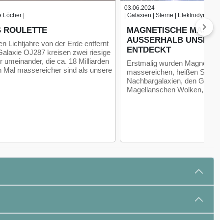
03.06.2024
e Löcher |
| Galaxien | Sterne | Elektrodynamik 
 ROULETTE
MAGNETISCHE MASSE
AUSSERHALB UNSERER 
den Lichtjahre von der Erde entfernt
NTDECKT
alaxie OJ287 kreisen zwei riesige
umeinander, die ca. 18 Milliarden
Erstmalig wurden Magnetfelde
n Mal massereicher sind als unsere
massereichen, heißen Sterne
Nachbargalaxien, den Große
Magellanschen Wolken, nac