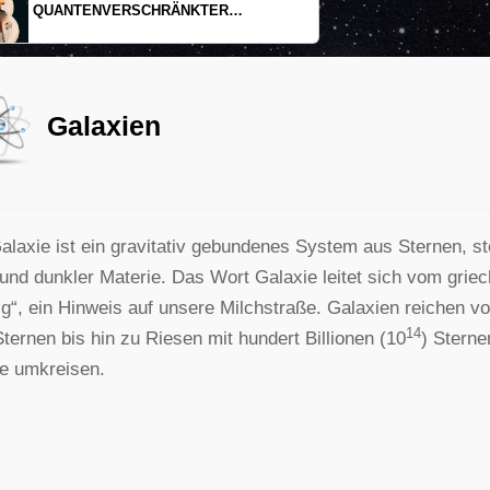
EINDIMENSIONALES GAS AUS LICHT
Galaxien
alaxie ist ein gravitativ gebundenes System aus Sternen, st
und dunkler Materie. Das Wort Galaxie leitet sich vom griec
ig“, ein Hinweis auf unsere Milchstraße. Galaxien reichen v
14
Sternen bis hin zu Riesen mit hundert Billionen (10
) Sterne
e umkreisen.