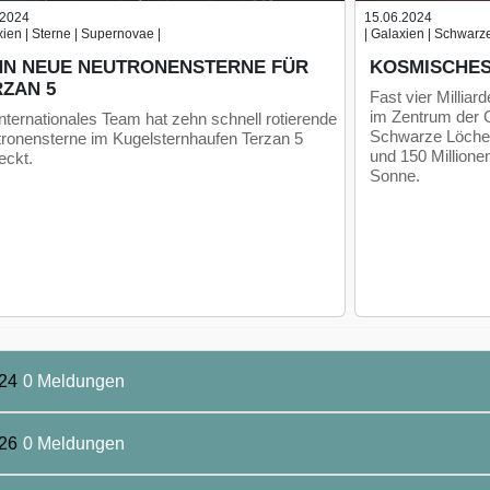
.2024
15.06.2024
xien | Sterne | Supernovae |
| Galaxien | Schwarz
HN NEUE NEUTRONENSTERNE FÜR
KOSMISCHES
RZAN 5
Fast vier Milliar
im Zentrum der G
internationales Team hat zehn schnell rotierende
Schwarze Löcher 
ronensterne im Kugelsternhaufen Terzan 5
und 150 Millione
eckt.
Sonne.
24
0 Meldungen
26
0 Meldungen