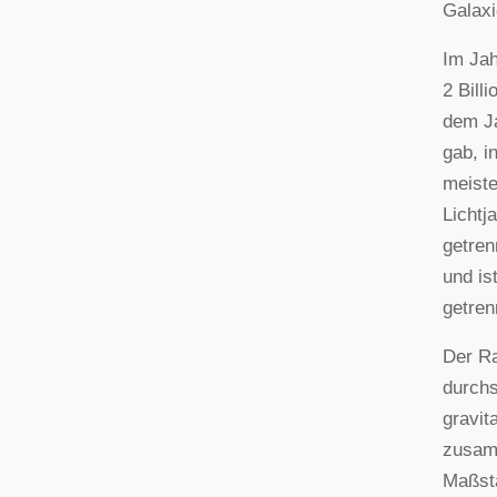
Galaxi
Im Ja
2 Bill
dem Ja
gab, i
meiste
Lichtj
getren
und is
getren
Der Ra
durchs
gravit
zusamm
Maßsta