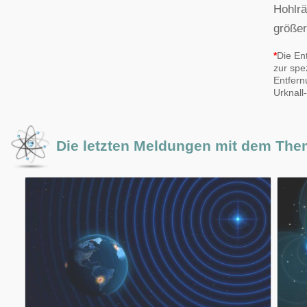
Hohlrä
größer
*
Die Ent
zur spe
Entfern
Urknall
Die letzten Meldungen mit dem Th