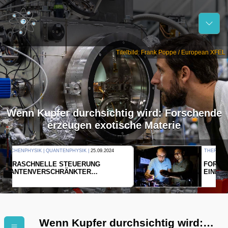
Titelbild: Frank Poppe / European XFEL
Wenn Kupfer durchsichtig wird: Forschende
erzeugen exotische Materie
THERMODYNAMIK | WELLENLEHRE |
23.09.2024
FORSCHER ERZEUGEN
EINDIMENSIONALES GAS AUS LICHT
Wenn Kupfer durchsichtig wird: