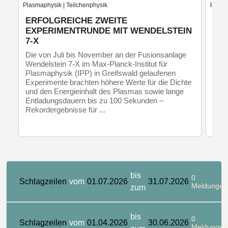
Plasmaphysik | Teilchenphysik
Plasm
ERFOLGREICHE ZWEITE
INT
EXPERIMENTRUNDE MIT WENDELSTEIN
DIE
7-X
EL
FA
Die von Juli bis November an der Fusionsanlage
Wendelstein 7-X im Max-Planck-Institut für
Erst
Plasmaphysik (IPP) in Greifswald gelaufenen
Univ
Experimente brachten höhere Werte für die Dichte
Inst
und den Energieinhalt des Plasmas sowie lange
verl
Entladungsdauern bis zu 100 Sekunden –
brin
Rekordergebnisse für ...
bis
0
Schlagzeilen
vom
01.07.2026
31.07.2026
Meldungen
zum
bis
0
Schlagzeilen
vom
01.04.2026
30.06.2026
Meldungen