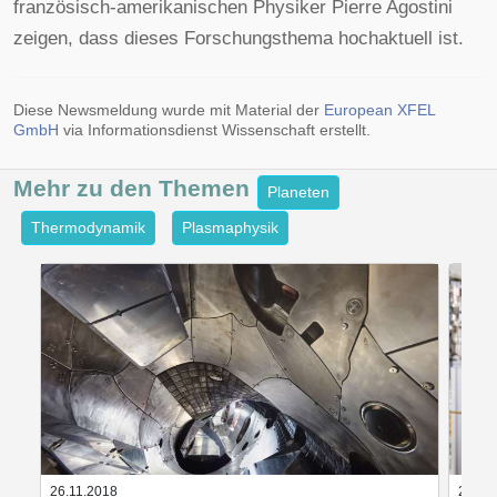
französisch-amerikanischen Physiker Pierre Agostini
zeigen, dass dieses Forschungsthema hochaktuell ist.
Diese Newsmeldung wurde mit Material der
European XFEL
GmbH
via Informationsdienst Wissenschaft erstellt.
Mehr zu den
Themen
Planeten
Thermodynamik
Plasmaphysik
26.11.2018
28.02