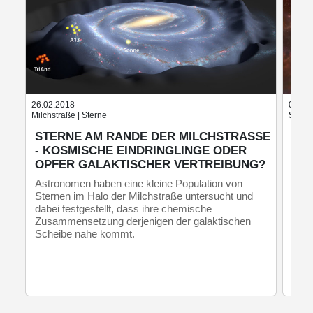
26.02.2018
03.05
Milchstraße | Sterne
Sterne
STERNE AM RANDE DER MILCHSTRASSE -
AS
KOSMISCHE EINDRINGLINGE ODER O
GA
PFER GALAKTISCHER VERTREIBUNG?
ST
Astronomen haben eine kleine Population von
Durc
Sternen im Halo der Milchstraße untersucht und
der 
dabei festgestellt, dass ihre chemische
Fing
Zusammensetzung derjenigen der galaktischen
erst
Scheibe nahe kommt.