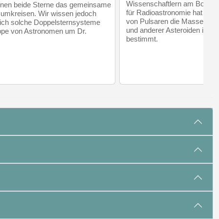
Wissenschaftlern am Bonner 
denen beide Sterne das gemeinsame
für Radioastronomie hat übe
mkreisen. Wir wissen jedoch
von Pulsaren die Massen de
sich solche Doppelsternsysteme
und anderer Asteroiden im 
uppe von Astronomen um Dr.
bestimmt.