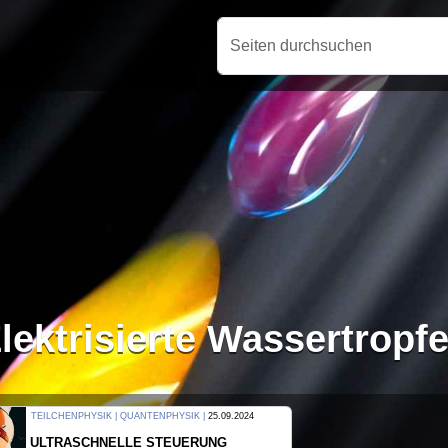
Seiten durchsuchen
lektrisierte Wassertropf
THERMODYNAMIK | WELLENLEHRE |
23.09.2024
FORSCHER ERZEUGEN