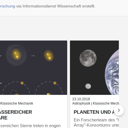
forschung
via Informationsdienst Wissenschaft erstellt.
23.10.2018
 | Klassische Mechanik
Astrophysik | Klassische Mechanik
ASSEREICHER
PLANETEN UND ASTER
ARE
Ein Forscherteam des “Intern
Array”-Konsortiums unter der
ereichen Sterne treten in engen