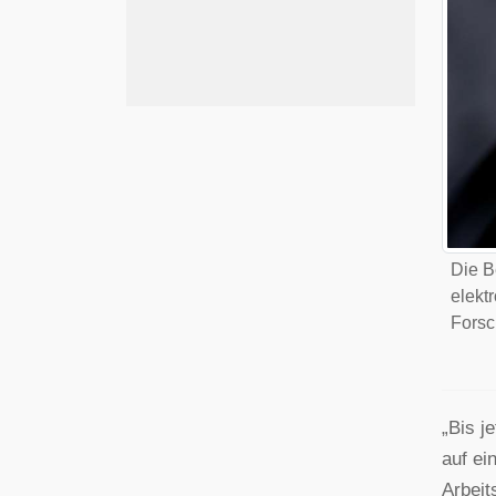
Die B
elekt
Forsc
„Bis j
auf ei
Arbeit