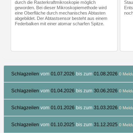
durch die Rasterkraftmikroskopie möglich
Stau
geworden. Bei dieser Mikroskopiemethode wird
Ents
eine Oberfläche durch mechanisches Abtasten
noch
abgebildet. Der Abtastsensor besteht aus einem
Federbalken mit einer atomar scharfen Spitze.
Schlagzeilen
vom
01.07.2026
bis zum
01.08.2026
0 Meld
Schlagzeilen
vom
01.04.2026
bis zum
30.06.2026
0 Meld
Schlagzeilen
vom
01.01.2026
bis zum
31.03.2026
0 Meld
Schlagzeilen
vom
01.10.2025
bis zum
31.12.2025
0 Meld