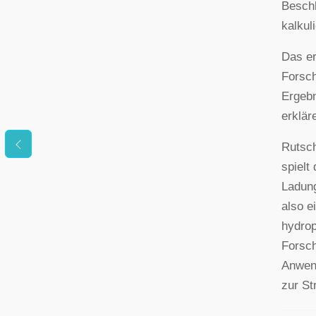
Beschl
kalkuli
Das er
Forsch
Ergebn
erklär
Rutsch
spielt
Ladung
also e
hydrop
Forsch
Anwen
zur St