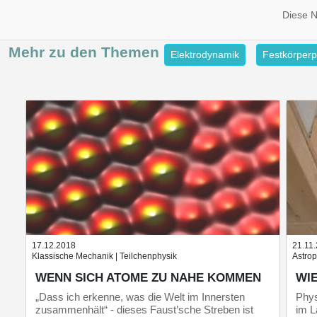
Diese 
Mehr zu den
Themen
Elektrodynamik
Festkörperp
17.12.2018
21.11
Klassische Mechanik | Teilchenphysik
Astrop
WENN SICH ATOME ZU NAHE KOMMEN
WI
„Dass ich erkenne, was die Welt im Innersten
Phys
zusammenhält“ - dieses Faust’sche Streben ist
im L