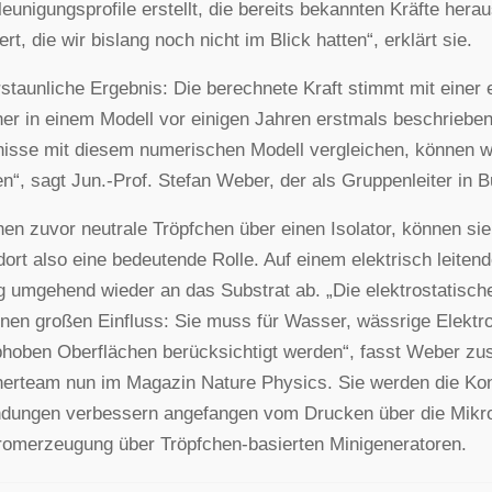
eunigungsprofile erstellt, die bereits bekannten Kräfte her
ert, die wir bislang noch nicht im Blick hatten“, erklärt sie.
staunliche Ergebnis: Die berechnete Kraft stimmt mit einer e
er in einem Modell vor einigen Jahren erstmals beschrieben
isse mit diesem numerischen Modell vergleichen, können w
en“, sagt Jun.-Prof. Stefan Weber, der als Gruppenleiter in Bu
en zuvor neutrale Tröpfchen über einen Isolator, können sie 
 dort also eine bedeutende Rolle. Auf einem elektrisch leite
 umgehend wieder an das Substrat ab. „Die elektrostatische 
inen großen Einfluss: Sie muss für Wasser, wässrige Elektro
hoben Oberflächen berücksichtigt werden“, fasst Weber zu
erteam nun im Magazin Nature Physics. Sie werden die Kont
dungen verbessern angefangen vom Drucken über die Mikro
romerzeugung über Tröpfchen-basierten Minigeneratoren.