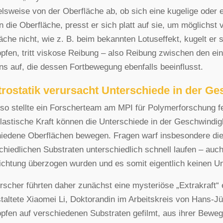
elsweise von der Oberfläche ab, ob sich eine kugelige oder 
n die Oberfläche, presst er sich platt auf sie, um möglichst
äche nicht, wie z. B. beim bekannten Lotuseffekt, kugelt e
opfen, tritt viskose Reibung – also Reibung zwischen den e
ns auf, die dessen Fortbewegung ebenfalls beeinflusst.
trostatik verursacht Unterschiede in der Ge
so stellte ein Forscherteam am MPI für Polymerforschung fes
lastische Kraft können die Unterschiede in der Geschwindigk
iedene Oberflächen bewegen. Fragen warf insbesondere die 
chiedlichen Substraten unterschiedlich schnell laufen – auc
chtung überzogen wurden und es somit eigentlich keinen Un
rscher führten daher zunächst eine mysteriöse „Extrakraft“
taltete Xiaomei Li, Doktorandin im Arbeitskreis von Hans-Jü
opfen auf verschiedenen Substraten gefilmt, aus ihrer Bewe