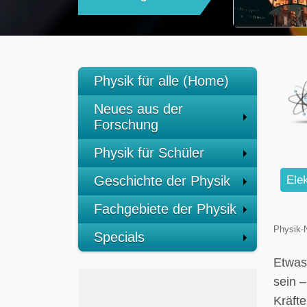
Physik für alle (Home)
Neues aus der
Forschung
Physik für Schüler
Geschichte der Physik
Ele
Fachgebiete der Physik
Physik-
Specials
Etwas
sein 
Kräft