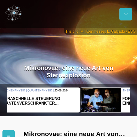
Titelbild: M. Kornmesser, L. Calçada / ESO
Mikronovae: eine neue Art von
Sternexplosion
THERMODYNAMIK | WELLENLEHRE |
23.09.2024
FORSCHER ERZEUGEN
EINDIMENSIONALES GAS AUS LICHT
Mikronovae: eine neue Art von