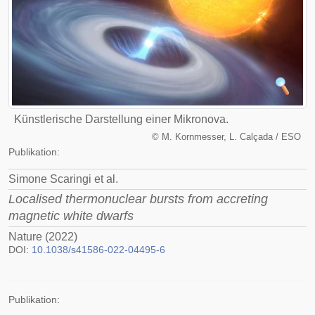
Künstlerische Darstellung einer Mikronova.
©
M. Kornmesser, L. Calçada / ESO
Publikation:
Simone Scaringi et al.
Localised thermonuclear bursts from accreting
magnetic white dwarfs
Nature (2022)
DOI:
10.1038/s41586-022-04495-6
Publikation: