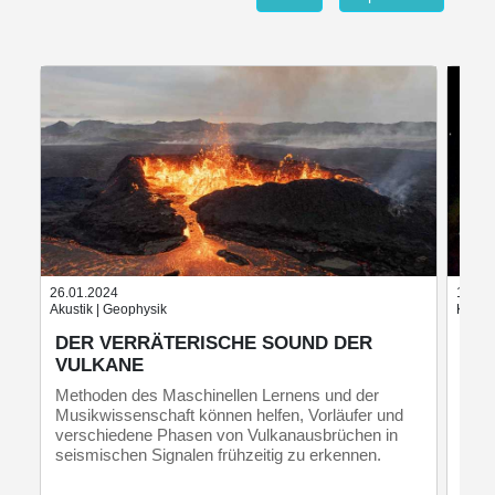
26.01.2024
15.01
Akustik | Geophysik
Komet
DER VERRÄTERISCHE SOUND DER
VO
VULKANE
Fors
Mete
Methoden des Maschinellen Lernens und der
Fest
Musikwissenschaft können helfen, Vorläufer und
verschiedene Phasen von Vulkanausbrüchen in
seismischen Signalen frühzeitig zu erkennen.