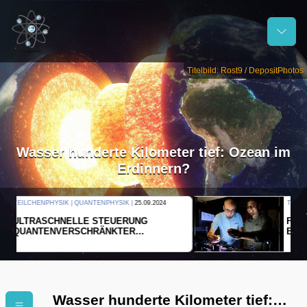
Titelbild: Rost9 / DepositPhotos
Wasser hunderte Kilometer tief: Ozean im
Erdinnern?
THERMODYNAMIK | WELLENLEHRE |
23.09.2024
FORSCHER ERZEUGEN
EINDIMENSIONALES GAS AUS LICHT
Wasser hunderte Kilometer tief: