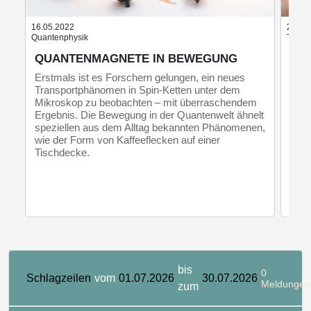
16.05.2022
22.08
Quantenphysik
Teilch
QUANTENMAGNETE IN BEWEGUNG
ST
NE
Erstmals ist es Forschern gelungen, ein neues
Transportphänomen in Spin-Ketten unter dem
Fors
Mikroskop zu beobachten – mit überraschendem
eine
Ergebnis. Die Bewegung in der Quantenwelt ähnelt
Magn
speziellen aus dem Alltag bekannten Phänomenen,
sie 
wie der Form von Kaffeeflecken auf einer
SIN
Tischdecke.
bis
0
Schlagzeilen
vom
01.07.2026
30.07.2026
Meldungen
zum