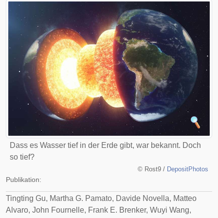
Dass es Wasser tief in der Erde gibt, war bekannt. Doch
so tief?
©
Rost9 /
DepositPhotos
Publikation:
Tingting Gu, Martha G. Pamato, Davide Novella, Matteo
Alvaro, John Fournelle, Frank E. Brenker, Wuyi Wang,