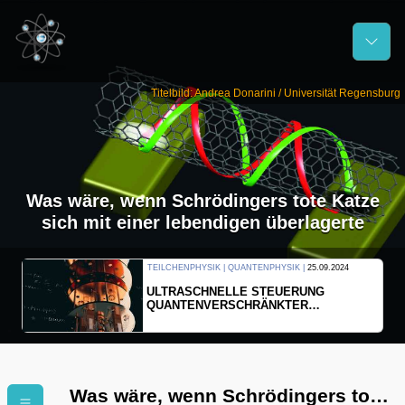
Titelbild: Andrea Donarini / Universität Regensburg
Was wäre, wenn Schrödingers tote Katze
sich mit einer lebendigen überlagerte
|
25.09.2024
THERMODYNAMIK | WELLENLEHRE |
23.09.2024
UNG
FORSCHER ERZEUGEN
R
EINDIMENSIONALES GAS AUS LIC
Was wäre, wenn Schrödingers tote