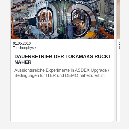
01.05.2016
17.10
Teilchenphysik
Satell
DAUERBETRIEB DER TOKAMAKS RÜCKT
DA
NÄHER
KO
Aussichtsreiche Experimente in ASDEX Upgrade /
Wir 
Bedingungen für ITER und DEMO nahezu erfüllt
einz
Freq
Klim
36.