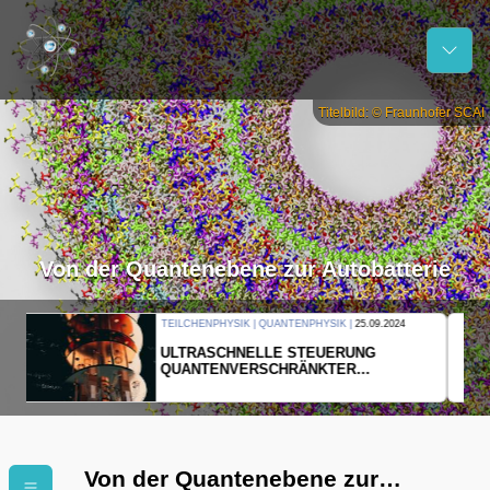
Titelbild: © Fraunhofer SCAI
Von der Quantenebene zur Autobatterie
THERMODYNAMIK | WELLENLEHRE |
23.09.2024
FORSCHER ERZEUGEN
EINDIMENSIONALES GAS AUS LICHT
Von der Quantenebene zur