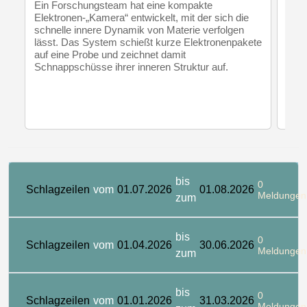
Ein Forschungsteam hat eine kompakte
Eine
Elektronen-„Kamera“ entwickelt, mit der sich die
es i
schnelle innere Dynamik von Materie verfolgen
solc
lässt. Das System schießt kurze Elektronenpakete
sie 
auf eine Probe und zeichnet damit
Ries
Schnappschüsse ihrer inneren Struktur auf.
bis
0
Schlagzeilen
vom
01.07.2026
01.08.2026
Meldungen
zum
bis
0
Schlagzeilen
vom
01.04.2026
30.06.2026
Meldungen
zum
bis
0
Schlagzeilen
vom
01.01.2026
31.03.2026
Meldungen