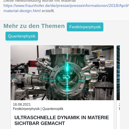
Diese Newsmeldung wurde mit Material
https://www.fraunhofer.de/de/presse/presseinformationen/2018/April/v
material-design.html
erstellt.
Mehr zu den
Themen
Festkörperphysik
Quantenphysik
16.08.2021
24.05
Festkörperphysik | Quantenoptik
Festkö
ULTRASCHNELLE DYNAMIK IN MATERIE
DA
SICHTBAR GEMACHT
UN