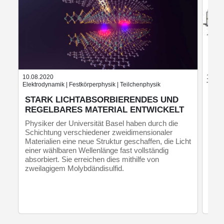
10.08.2020
16.09
Elektrodynamik | Festkörperphysik | Teilchenphysik
Teilch
STARK LICHTABSORBIERENDES UND
NE
REGELBARES MATERIAL ENTWICKELT
Neut
vers
Physiker der Universität Basel haben durch die
Kosm
Schichtung verschiedener zweidimensionaler
Materialien eine neue Struktur geschaffen, die Licht
einer wählbaren Wellenlänge fast vollständig
absorbiert. Sie erreichen dies mithilfe von
zweilagigem Molybdändisulfid.