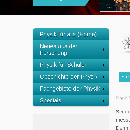
Physik für alle (Home)
Neues aus der
Forschung
Physik für Schüler
Geschichte der Physik
Ste
Fachgebiete der Physik
Physik-
Specials
Seitd
messe
Denn 