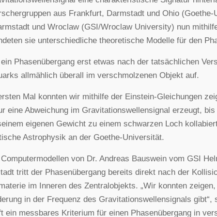
rschergruppen aus Frankfurt, Darmstadt und Ohio (Goethe-U
rmstadt und Wroclaw (GSI/Wroclaw University) nun mithil
deten sie unterschiedliche theoretische Modelle für den P
 ein Phasenübergang erst etwas nach der tatsächlichen Ver
arks allmählich überall im verschmolzenen Objekt auf.
rsten Mal konnten wir mithilfe der Einstein-Gleichungen zei
ur eine Abweichung im Gravitationswellensignal erzeugt, bis
seinem eigenen Gewicht zu einem schwarzen Loch kollabiert“
tische Astrophysik an der Goethe-Universität.
n Computermodellen von Dr. Andreas Bauswein vom GSI Hel
adt tritt der Phasenübergang bereits direkt nach der Kollisio
aterie im Inneren des Zentralobjekts. „Wir konnten zeigen, 
erung in der Frequenz des Gravitationswellensignals gibt“, 
t ein messbares Kriterium für einen Phasenübergang in ve