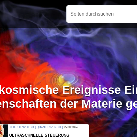
Seiten durchsuchen
kosmische Ereignisse Ei
enschaften der Materie g
THERMODYNAMIK | WELLENLEHRE |
23.09.2024
FORSCHER ERZEUGEN