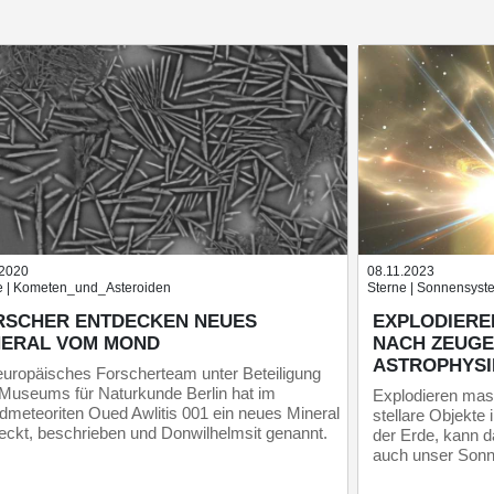
.2020
08.11.2023
 | Kometen_und_Asteroiden
Sterne | Sonnensyst
RSCHER ENTDECKEN NEUES
EXPLODIERE
NERAL VOM MOND
NACH ZEUG
ASTROPHYSI
europäisches Forscherteam unter Beteiligung
Museums für Naturkunde Berlin hat im
Explodieren mas
meteoriten Oued Awlitis 001 ein neues Mineral
stellare Objekte
eckt, beschrieben und Donwilhelmsit genannt.
der Erde, kann d
auch unser Sonn