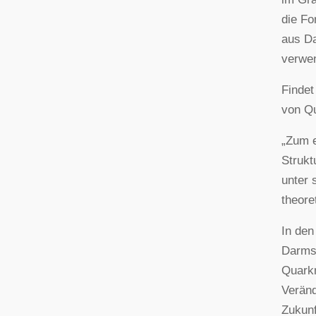
die Fo
aus Da
verwen
Findet
von Qu
„Zum e
Strukt
unter 
theore
In de
Darmst
Quarkm
Veränd
Zukunf