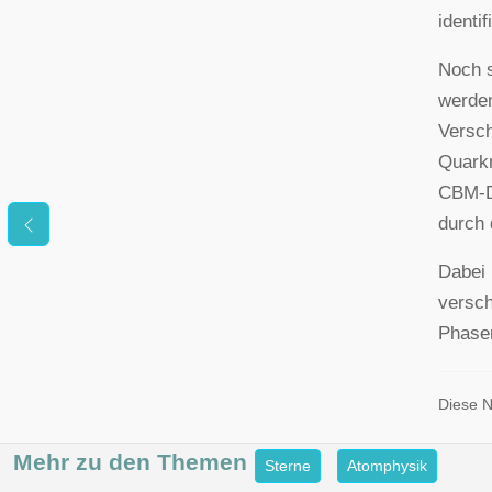
identif
Noch s
werden
Versch
Quarkm
CBM-De
durch 
Dabei 
versch
Phasen
Diese N
Mehr zu den
Themen
Sterne
Atomphysik