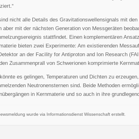
iziert.“
ind nicht alle Details des Gravitationswellensignals mit d
 aber mit der nächsten Generation von Messgeräten beobacht
melzungsereignis stattfindet. Einen komplementären Ansat
aterie bieten zwei Experimente: Am existierenden Messa
tektor an der Facility for Antiproton and Ion Research (FAIR
den Zusammenprall von Schwerionen komprimierte Kernmate
könnte es gelingen, Temperaturen und Dichten zu erzeugen, 
melzenden Neutronensternen sind. Beide Methoden ermöglic
übergängen in Kernmaterie und so auch in ihre grundlegen
ewsmeldung wurde via Informationsdienst Wissenschaft erstellt.