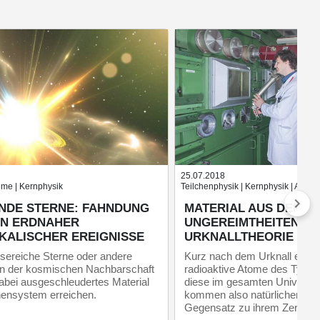
25.07.2018
eme | Kernphysik
Teilchenphysik | Kernphysik | Astrop
NDE STERNE: FAHNDUNG
MATERIAL AUS DEM PSI
EN ERDNAHER
UNGEREIMTHEITEN IN
KALISCHER EREIGNISSE
URKNALLTHEORIE ZU
sereiche Sterne oder andere
Kurz nach dem Urknall ents
 in der kosmischen Nachbarschaft
radioaktive Atome des Typs B
abei ausgeschleudertes Material
diese im gesamten Universum 
ensystem erreichen.
kommen also natürlicherweis
Gegensatz zu ihrem Zerfallsp