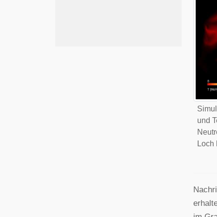
Simul
und T
Neutr
Loch k
Nachri
erhal
im Gra