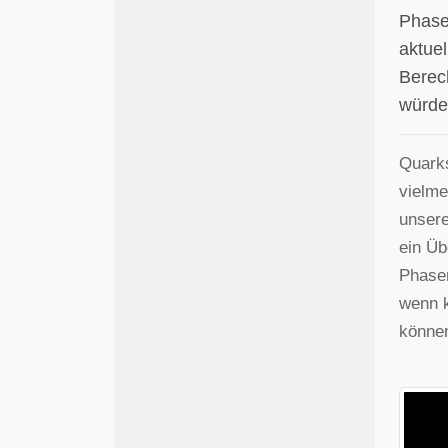
Phase
aktue
Berec
würde
Quarks
vielme
unsere
ein Üb
Phasen
wenn k
können