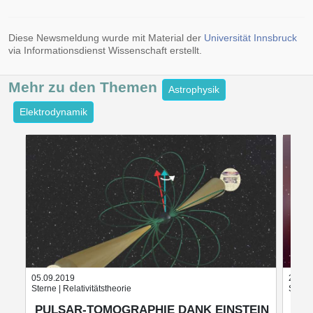
Diese Newsmeldung wurde mit Material der
Universität Innsbruck
via Informationsdienst Wissenschaft erstellt.
Mehr zu den
Themen
Astrophysik
Elektrodynamik
05.09.2019
29.06
Sterne | Relativitätstheorie
Stern
PULSAR-TOMOGRAPHIE DANK EINSTEIN
BET