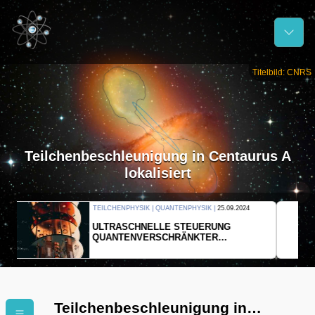
Titelbild: CNRS
Teilchenbeschleunigung in Centaurus A
lokalisiert
THERMODYNAMIK | WELLENLEHRE |
23.09.2024
FORSCHER ERZEUGEN
EINDIMENSIONALES GAS AUS LICHT
Teilchenbeschleunigung in