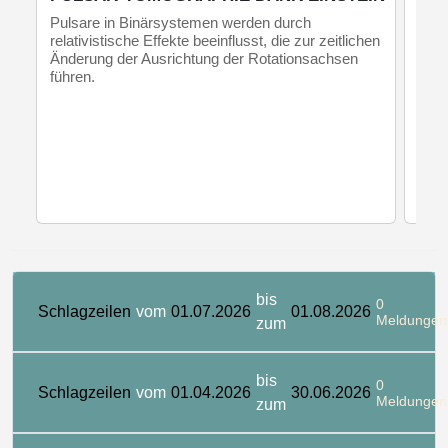
Pulsare in Binärsystemen werden durch
Bete
relativistische Effekte beeinflusst, die zur zeitlichen
fasz
Änderung der Ausrichtung der Rotationsachsen
wege
führen.
Hell
Reih
von 
bis
0
Schlagzeilen
vom
01.07.2026
01.08.2026
Meldungen
zum
bis
0
Schlagzeilen
vom
01.04.2026
30.06.2026
Meldungen
zum