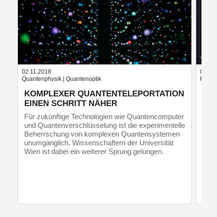
02.11.2018
03.06
Quantenphysik | Quantenoptik
Planet
KOMPLEXER QUANTENTELEPORTATION
SO
EINEN SCHRITT NÄHER
UN
VE
Für zukünftige Technologien wie Quantencomputer
und Quantenverschlüsselung ist die experimentelle
Sola
Beherrschung von komplexen Quantensystemen
Euro
unumgänglich. Wissenschaftern der Universität
NASA
Wien ist dabei ein weiterer Sprung gelungen.
die 