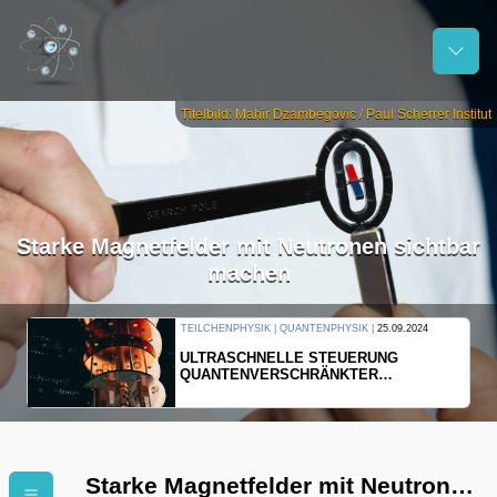
Titelbild: Mahir Dzambegovic / Paul Scherrer Institut
Starke Magnetfelder mit Neutronen sichtbar
machen
THERMODYNAMIK | WELLENLEHRE |
23.09.2024
FORSCHER ERZEUGEN
EINDIMENSIONALES GAS AUS LICHT
Starke Magnetfelder mit Neutronen