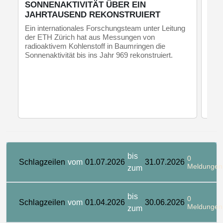
SONNENAKTIVITÄT ÜBER EIN
DIE
JAHRTAUSEND REKONSTRUIERT
AU
Ein internationales Forschungsteam unter Leitung
Phys
der ETH Zürich hat aus Messungen von
bele
radioaktivem Kohlenstoff in Baumringen die
soge
Sonnenaktivität bis ins Jahr 969 rekonstruiert.
Erge
Eige
und 
anso
bis
0
Schlagzeilen
vom
01.07.2026
31.07.2026
Meldungen
zum
bis
0
Schlagzeilen
vom
01.04.2026
30.06.2026
Meldungen
zum