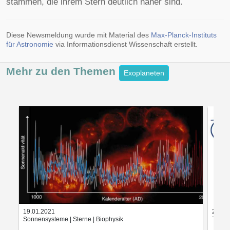
stammen, die ihrem Stern deutlich näher sind.
Diese Newsmeldung wurde mit Material des
Max-Planck-Instituts
für Astronomie
via Informationsdienst Wissenschaft erstellt.
Mehr zu den
Themen
Exoplaneten
19.01.2021
20.01
Sonnensysteme | Sterne | Biophysik
Teilch