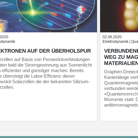
.2020
02.06.2020
rodynamik
Elektrodynamik | Qu
EKTRONEN AUF DER ÜBERHOLSPUR
VERBUNDENE
WEG ZU MAG
rzellen auf Basis von Perowskitverbindungen
MATERIALIE
ten bald die Stromgewinnung aus Sonnenlicht
 effizienter und günstiger machen. Bereits
Graphen-Dreieck
e übersteigt die Labor-Effizienz dieser
Kantenlänge verh
wskit-Solarzellen die der bekannten Silizium-
Quantenmagnete
rzellen.
verbunden werden
«Quantenverschr
Momente statt: D
antiferromagneti