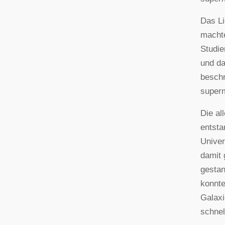
Das Li
machte
Studie
und da
beschr
super
Die al
entsta
Univer
damit 
gestan
konnte
Galaxi
schnel