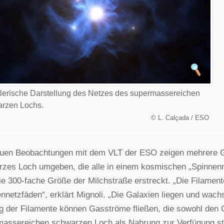
lerische Darstellung des Netzes des supermassereichen
rzen Lochs.
©
L. Calçada / ESO
uen Beobachtungen mit dem VLT der ESO zeigen mehrere G
zes Loch umgeben, die alle in einem kosmischen „Spinnenne
ie 300-fache Größe der Milchstraße erstreckt. „Die Filame
nnetzfäden“, erklärt Mignoli. „Die Galaxien liegen und wach
g der Filamente können Gasströme fließen, die sowohl den 
assereichen schwarzen Loch als Nahrung zur Verfügung st