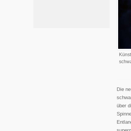
Künst
schwa
Die ne
schwar
über d
Spinne
Entlan
superm