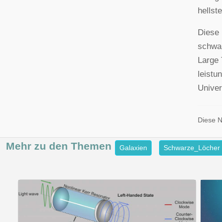
hellst
Diese 
schwar
Large 
leistu
Unive
Diese 
Mehr zu den
Themen
Galaxien
Schwarze_Löcher