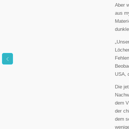
Aber w
aus my
Materi
dunkle
„Unser
Löcher
Fehlen
Beobac
USA, d
Die je
Nachwe
dem V
der ch
dem sc
wenige