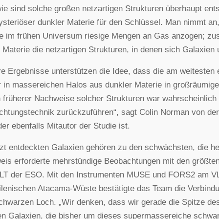
ie sind solche großen netzartigen Strukturen überhaupt ent
steriöser dunkler Materie für den Schlüssel. Man nimmt an
e im frühen Universum riesige Mengen an Gas anzogen; zu
 Materie die netzartigen Strukturen, in denen sich Galaxie
e Ergebnisse unterstützen die Idee, dass die am weitesten
 in massereichen Halos aus dunkler Materie in großräumig
 früherer Nachweise solcher Strukturen war wahrscheinlich
htungstechnik zurückzuführen“, sagt Colin Norman von der 
er ebenfalls Mitautor der Studie ist.
tzt entdeckten Galaxien gehören zu den schwächsten, die h
is erforderte mehrstündige Beobachtungen mit den größten
LT der ESO. Mit den Instrumenten MUSE und FORS2 am VLT
ilenischen Atacama-Wüste bestätigte das Team die Verbind
hwarzen Loch. „Wir denken, dass wir gerade die Spitze de
n Galaxien, die bisher um dieses supermassereiche schwar