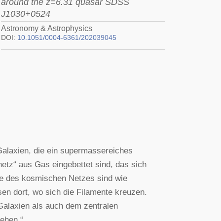
around the z=6.31 quasar SDSS
J1030+0524
Astronomy & Astrophysics
DOI:
10.1051/0004-6361/202039045
alaxien, die ein supermassereiches
tz“ aus Gas eingebettet sind, das sich
nte des kosmischen Netzes sind wie
sen dort, wo sich die Filamente kreuzen.
Galaxien als auch dem zentralen
ehen.“