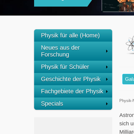
Physik für alle (Home)
Neues aus der
Forschung
Physik für Schüler
Geschichte der Physik
Gal
Fachgebiete der Physik
Physik-
Specials
Astro
sich 
Milli