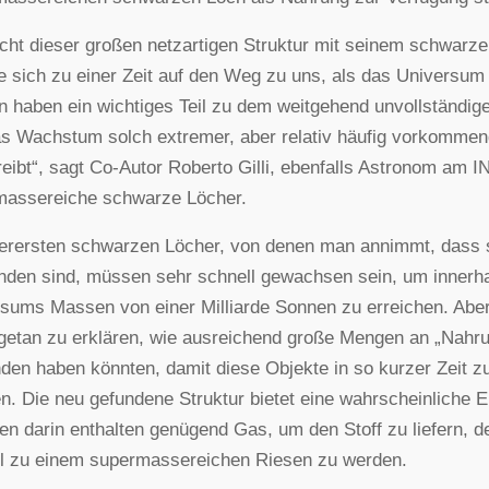
cht dieser großen netzartigen Struktur mit seinem schwarz
 sich zu einer Zeit auf den Weg zu uns, als das Universum e
n haben ein wichtiges Teil zu dem weitgehend unvollständig
s Wachstum solch extremer, aber relativ häufig vorkommen
eibt“, sagt Co-Autor Roberto Gilli, ebenfalls Astronom am I
massereiche schwarze Löcher.
lerersten schwarzen Löcher, von denen man annimmt, dass s
nden sind, müssen sehr schnell gewachsen sein, um innerhal
sums Massen von einer Milliarde Sonnen zu erreichen. Abe
getan zu erklären, wie ausreichend große Mengen an „Nahr
den haben könnten, damit diese Objekte in so kurzer Zeit
n. Die neu gefundene Struktur bietet eine wahrscheinliche 
en darin enthalten genügend Gas, um den Stoff zu liefern, 
l zu einem supermassereichen Riesen zu werden.