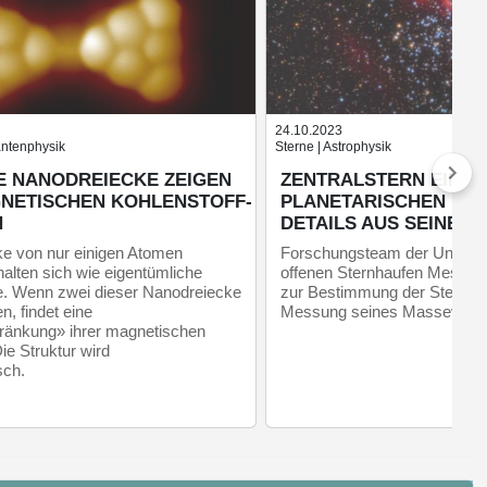
24.10.2023
antenphysik
Sterne | Astrophysik
 NANODREIECKE ZEIGEN
ZENTRALSTERN EINES
NETISCHEN KOHLENSTOFF-
PLANETARISCHEN NEB
N
DETAILS AUS SEINEM 
e von nur einigen Atomen
Forschungsteam der Universi
alten sich wie eigentümliche
offenen Sternhaufen Messier
. Wenn zwei dieser Nanodreiecke
zur Bestimmung der Sternent
, findet eine
Messung seines Masseverlu
änkung» ihrer magnetischen
ie Struktur wird
sch.