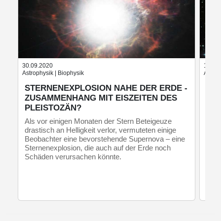
30.09.2020
17.06
Astrophysik | Biophysik
Astrop
STERNENEXPLOSION NAHE DER ERDE -
TE
ZUSAMMENHANG MIT EISZEITEN DES
CE
PLEISTOZÄN?
Der 
Gamm
Als vor einigen Monaten der Stern Beteigeuze
entf
drastisch an Helligkeit verlor, vermuteten einige
erst
Beobachter eine bevorstehende Supernova – eine
soge
Sternenexplosion, die auch auf der Erde noch
Mate
Schäden verursachen könnte.
Wiss
Bete