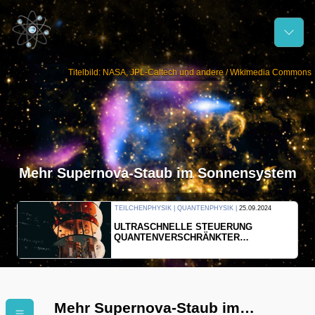
Titelbild: NASA, JPL-Caltech und andere / Wikimedia Commons
Mehr Supernova-Staub im Sonnensystem
THERMODYNAMIK | WELLENLEHRE |
23.09.2024
FORSCHER ERZEUGEN
EINDIMENSIONALES GAS AUS LICHT
Mehr Supernova-Staub im