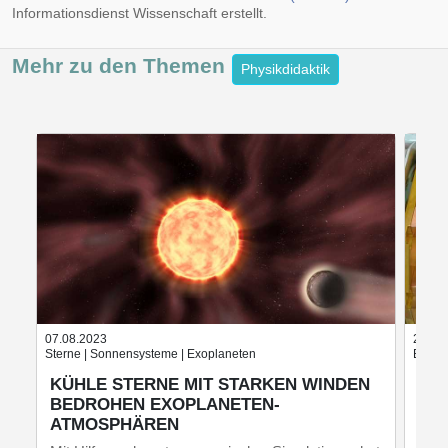
Informationsdienst Wissenschaft erstellt.
Mehr zu den
Themen
Physikdidaktik
07.08.2023
23.03
Sterne | Sonnensysteme | Exoplaneten
Elekt
KÜHLE STERNE MIT STARKEN WINDEN
MI
BEDROHEN EXOPLANETEN-
QU
ATMOSPHÄREN
Fors