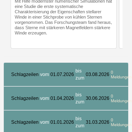
mitt
Mit Hilfe modernster numerischer Simulationen hat
Feld
eine Studie die erste systematische
Quan
Charakterisierung der Eigenschaften stellarer
könn
Winde in einer Stichprobe von kühlen Sternen
deut
vorgenommen. Das Forschungsteam fand heraus,
werd
dass Sterne mit stärkeren Magnetfeldern stärkere
Winde erzeugen.
bis
0
Schlagzeilen
vom
01.07.2026
03.08.2026
Meldungen
zum
bis
0
Schlagzeilen
vom
01.04.2026
30.06.2026
Meldungen
zum
bis
0
Schlagzeilen
vom
01.01.2026
31.03.2026
Meldungen
zum