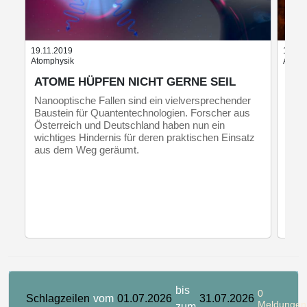
19.11.2019
14.07
Atomphysik
Astrop
ATOME HÜPFEN NICHT GERNE SEIL
NEU
WE
Nanooptische Fallen sind ein vielversprechender
Baustein für Quantentechnologien. Forscher aus
Neut
Österreich und Deutschland haben nun ein
Univ
wichtiges Hindernis für deren praktischen Einsatz
Das 
aus dem Weg geräumt.
nac
bis
0
Schlagzeilen
vom
01.07.2026
31.07.2026
Meldungen
zum