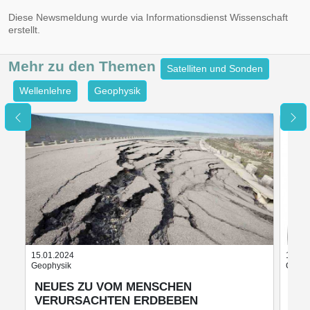
Diese Newsmeldung wurde via Informationsdienst Wissenschaft
erstellt.
Mehr zu den
Themen
Satelliten und Sonden
Wellenlehre
Geophysik
15.01.2024
11.04
Geophysik
Geoph
NEUES ZU VOM MENSCHEN
ST
VERURSACHTEN ERDBEBEN
AB