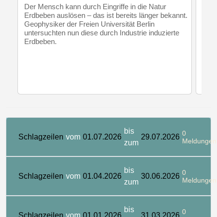
GO
Der Mensch kann durch Eingriffe in die Natur
Erdbeben auslösen – das ist bereits länger bekannt.
Die 
Geophysiker der Freien Universität Berlin
Umwä
untersuchten nun diese durch Industrie induzierte
wich
Erdbeben.
warm
nach
zuvo
bis
0
Schlagzeilen
vom
01.07.2026
29.07.2026
Meldungen
zum
bis
0
Schlagzeilen
vom
01.04.2026
30.06.2026
Meldungen
zum
bis
0
Schlagzeilen
vom
01.01.2026
31.03.2026