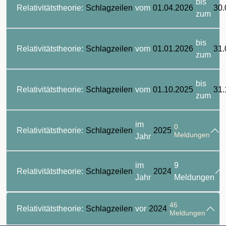
bis
Relativitätstheorie:
Schlagzeilen
vom
01.04.2026
30.
zum
bis
Relativitätstheorie:
Schlagzeilen
vom
01.01.2026
31.
zum
bis
Relativitätstheorie:
Schlagzeilen
vom
01.10.2025
31.
zum
im
0
Relativitätstheorie:
Schlagzeilen
2025
Meldungen
Jahr
im
9
Relativitätstheorie:
Schlagzeilen
2024
Jahr
Meldungen
46
Relativitätstheorie:
Schlagzeilen
vor
2024
Meldungen