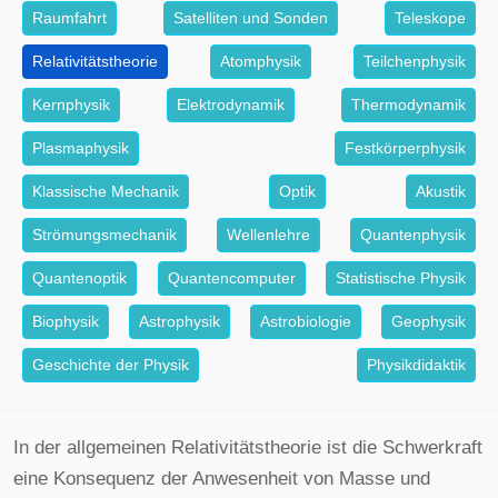
Raumfahrt
Satelliten und Sonden
Teleskope
Relativitätstheorie
Atomphysik
Teilchenphysik
Kernphysik
Elektrodynamik
Thermodynamik
Plasmaphysik
Festkörperphysik
Klassische Mechanik
Optik
Akustik
Strömungsmechanik
Wellenlehre
Quantenphysik
Quantenoptik
Quantencomputer
Statistische Physik
Biophysik
Astrophysik
Astrobiologie
Geophysik
Geschichte der Physik
Physikdidaktik
In der allgemeinen Relativitätstheorie ist die Schwerkraft
eine Konsequenz der Anwesenheit von Masse und