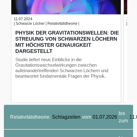
11.07.2024
19.06
| Schwarze Löcher | Relativitätstheorie |
| Rela
PHYSIK DER GRAVITATIONSWELLEN: DIE
WI
STREUUNG VON SCHWARZEN LÖCHERN
PH
MIT HÖCHSTER GENAUIGKEIT
VE
DARGESTELLT
Ein 
der 
Studie liefert neue Einblicke in die
Expe
Gravitationswechselwirkungen zwischen
quan
aufeinandertreffenden Schwarzen Löchern und
beantwortet fundamentale Fragen der Physik.
bis
Relativitätstheorie:
Schlagzeilen
vom
01.07.2026
11.
zum