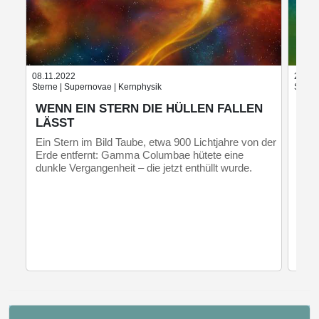
08.11.2022
23.03
Sterne | Supernovae | Kernphysik
Supern
WENN EIN STERN DIE HÜLLEN FALLEN
KÖ
LÄSST
HÖ
SU
Ein Stern im Bild Taube, etwa 900 Lichtjahre von der
Erde entfernt: Gamma Columbae hütete eine
Ein 
dunkle Vergangenheit – die jetzt enthüllt wurde.
Mal 
Stra
erze
kosm