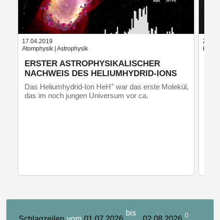
17.04.2019
21.03
Atomphysik | Astrophysik
Komete
ERSTER ASTROPHYSIKALISCHER
PL
NACHWEIS DES HELIUMHYDRID-IONS
AU
+
Das Heliumhydrid-Ion HeH
war das erste Molekül,
Mit 
das im noch jungen Universum vor ca.
habe
Astr
zwi
Redi
Dimo
bis
0
Schlagzeilen
vom
01.07.2026
02.08.2026