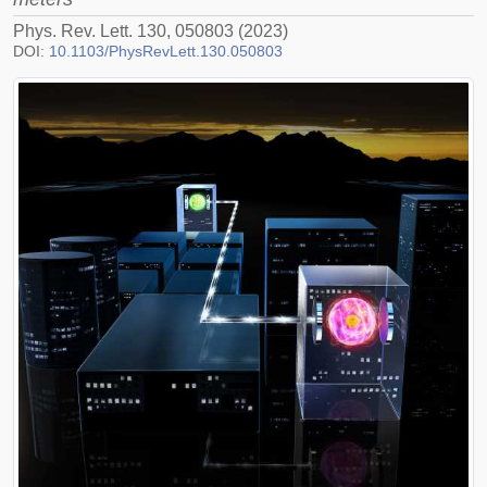
Phys. Rev. Lett. 130, 050803 (2023)
DOI:
10.1103/PhysRevLett.130.050803