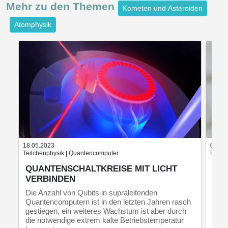
Mehr zu den
Themen
Kometen und Asteroiden
Atomphysik
18.05.2023
03.09
Teilchenphysik | Quantencomputer
Festkö
QUANTENSCHALTKREISE MIT LICHT
CL
VERBINDEN
UN
VE
Die Anzahl von Qubits in supraleitenden
OB
Quantencomputern ist in den letzten Jahren rasch
gestiegen, ein weiteres Wachstum ist aber durch
Wenn
die notwendige extrem kalte Betriebstemperatur
und 