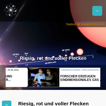
Titelbild:
M. Kornmesser / ESO
Riesig, rot und voller Flecken
THERMODYNAMIK | WELLENLEHRE |
23.09.2024
FORSCHER ERZEUGEN
EINDIMENSIONALES GAS AUS LICHT
Riesig, rot und voller Flecken