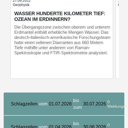
27.09.2022
18.12
Geophysik
Galaxi
WASSER HUNDERTE KILOMETER TIEF:
NEU
OZEAN IM ERDINNERN?
AU
DE
Die Übergangszone zwischen oberem und unterem
Erdmantel enthält erhebliche Mengen Wasser. Das
Fors
deutsch-italienisch-amerikanische Forschungsteam
Pots
hatte einen seltenen Diamanten aus 660 Metern
entd
Tiefe mithilfe unter anderem von Raman-
kosm
Spektroskopie und FTIR-Spektrometrie analysiert.
Ausw
vers
bis
0
Schlagzeilen
vom
01.07.2026
30.07.2026
Meldungen
zum
bis
0
Schlagzeilen
vom
01.04.2026
30.06.2026