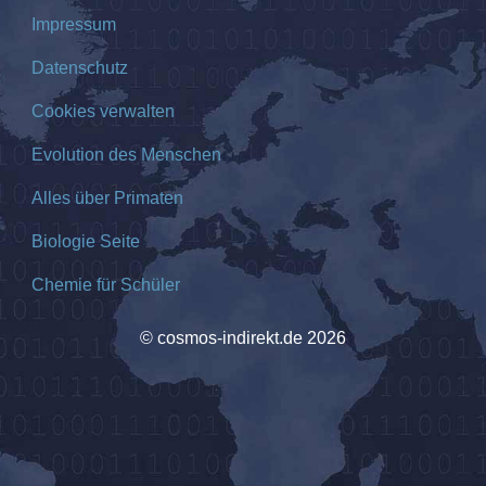
Impressum
Datenschutz
Cookies verwalten
Evolution des Menschen
Alles über Primaten
Biologie Seite
Chemie für Schüler
© cosmos-indirekt.de 2026