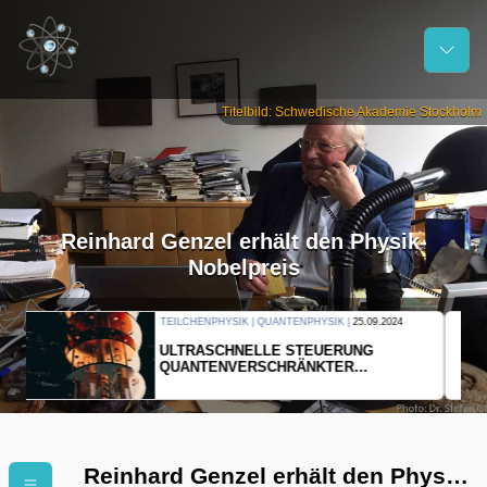
Titelbild: Schwedische Akademie Stockholm
Reinhard Genzel erhält den Physik-
Nobelpreis
THERMODYNAMIK | WELLENLEHRE |
23.09.2024
FORSCHER ERZEUGEN
EINDIMENSIONALES GAS AUS LICHT
Reinhard Genzel erhält den Physik-