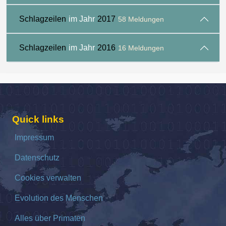
Schlagzeilen
im Jahr
2017
58 Meldungen
Schlagzeilen
im Jahr
2016
16 Meldungen
Quick links
Impressum
Datenschutz
Cookies verwalten
Evolution des Menschen
Alles über Primaten