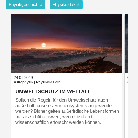
Physikgeschichte
Physikdidaktik
24.01.2019
08.09
Astrophysik | Physikdidaktik
Galaxi
UMWELTSCHUTZ IM WELTALL
EI
Sollten die Regeln für den Umweltschutz auch
Eine
außerhalb unseres Sonnensystems angewendet
einm
werden? Bisher gelten außerirdische Lebensformen
Gala
nur als schützenswert, wenn sie damit
wissenschaftlich erforscht werden können.