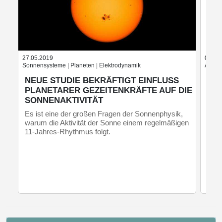
27.05.2019
08.02
Sonnensysteme | Planeten | Elektrodynamik
Atomp
NEUE STUDIE BEKRÄFTIGT EINFLUSS
OR
PLANETARER GEZEITENKRÄFTE AUF DIE
IO
SONNENAKTIVITÄT
AC
LA
Es ist eine der großen Fragen der Sonnenphysik,
warum die Aktivität der Sonne einem regelmäßigen
Eine
11-Jahres-Rhythmus folgt.
Fors
Helm
Darm
Helm
Ioni
Elem
Lawr