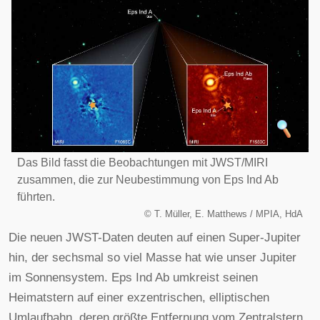
Das Bild fasst die Beobachtungen mit JWST/MIRI
zusammen, die zur Neubestimmung von Eps Ind Ab
führten.
©
T. Müller, E. Matthews / MPIA, HdA
Die neuen JWST-Daten deuten auf einen Super-Jupiter
hin, der sechsmal so viel Masse hat wie unser Jupiter
im Sonnensystem. Eps Ind Ab umkreist seinen
Heimatstern auf einer exzentrischen, elliptischen
Umlaufbahn, deren größte Entfernung vom Zentralstern