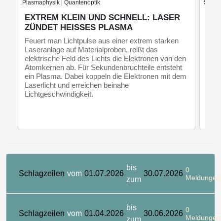
Plasmaphysik | Quantenoptik
Stern
EXTREM KLEIN UND SCHNELL: LASER
MA
ZÜNDET HEISSES PLASMA
SC
BE
Feuert man Lichtpulse aus einer extrem starken
Laseranlage auf Materialproben, reißt das
Prot
elektrische Feld des Lichts die Elektronen von den
der 
Atomkernen ab. Für Sekundenbruchteile entsteht
magn
ein Plasma. Dabei koppeln die Elektronen mit dem
Sonn
Laserlicht und erreichen beinahe
her
Lichtgeschwindigkeit.
Stüt
bis
0
Schlagzeilen
vom
01.07.2026
30.07.2026
Meldungen
zum
bis
0
Schlagzeilen
vom
01.04.2026
30.06.2026
Meldungen
zum