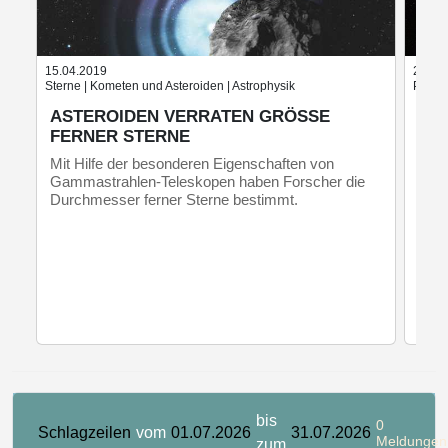
15.04.2019
21.03
Sterne | Kometen und Asteroiden | Astrophysik
Planet
ASTEROIDEN VERRATEN GRÖSSE F
AU
ERNER STERNE
VO
Mit Hilfe der besonderen Eigenschaften von
Die 
Gammastrahlen-Teleskopen haben Forscher die
Welt
Durchmesser ferner Sterne bestimmt.
Exop
2028
Univ
betei
bis
0
Schlagzeilen
vom
01.07.2026
31.07.2026
Meldungen
zum