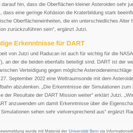
 darauf hin, dass die Oberflächen kleiner Asteroiden sehr 
 dass eine geringe Kohäsion die Kraterbildung stark beeinf
ische Oberflächeneinheiten, die ein unterschiedliches Alter 
on zurückzuführen sein“, ergänzt Jutzi.
tige Erkenntnisse für DART
beit von Jutzi und Raducan ist auch für wichtig für die NAS
, an der die beiden ebenfalls beteiligt sind. DART ist der we
arischen Verteidigung gegen mögliche Asteroideneinschläg
 27. September 2022 eine Weltraumsonde mit dem Asteroid
bahn abzulenken. „Die Erkenntnisse der Simulationen zum E
e der Resultate der DART Mission weiter“ erklärt Jutzi. „Wi
ART anzuwenden um damit Erkenntnisse über die Eigenscha
 Simulationen sehen sehr vielversprechend aus“ ergänzt Ra
ewsmeldung wurde mit Material der
Universität Bern
via Informationsdi