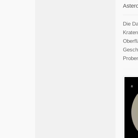
Aster
Die Da
Krater
Oberfl
Geschi
Proben