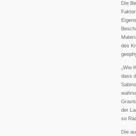
Die Be
Faktor
Eigens
Bescha
Materi
des Kr
geophy
„Wie K
dass d
Sabina
wahrsc
Gravit
der La
so Ra
Die au