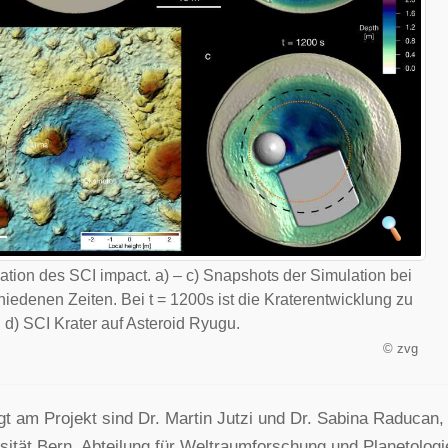
ation des SCI impact. a) – c) Snapshots der Simulation bei
hiedenen Zeiten. Bei t = 1200s ist die Kraterentwicklung zu
 d) SCI Krater auf Asteroid Ryugu.
©
zvg
igt am Projekt sind Dr. Martin Jutzi und Dr. Sabina Raducan,
sität Bern, Abteilung für Weltraumforschung und Planetolog