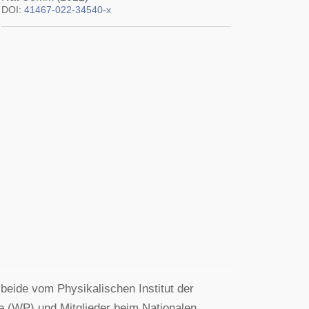
DOI:
41467-022-34540-x
 beide vom Physikalischen Institut der
ie (WP) und Mitglieder beim Nationalen