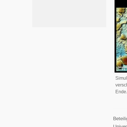
Simul
versc
Ende.
Beteil
Univer