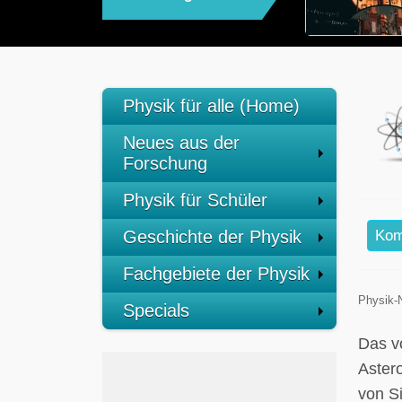
Physik für alle (Home)
Neues aus der
Forschung
Physik für Schüler
Geschichte der Physik
Kom
Fachgebiete der Physik
Physik-
Specials
Das v
Aster
von S