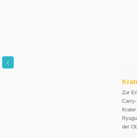
Krat
Zur E
Carry-
Krater
Ryugu 
der Ob