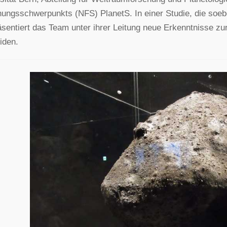
ungsschwerpunkts (NFS) PlanetS. In einer Studie, die soe
räsentiert das Team unter ihrer Leitung neue Erkenntnisse z
iden.