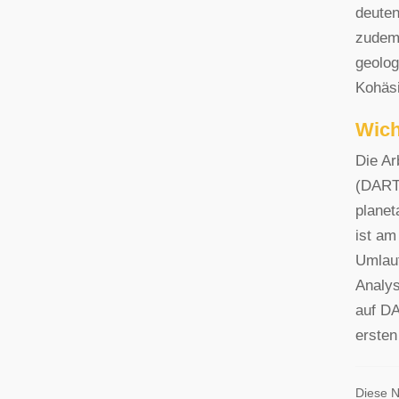
deuten
zudem,
geolog
Kohäsi
Wich
Die Ar
(DART)
planet
ist am
Umlauf
Analys
auf D
ersten
Diese N