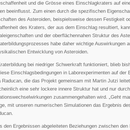
schaffenheit und die Grösse eines Einschlagkraters auf ei
en beeinflusst. Zum einen durch die spezifischen Eigenscha
chaften des Asteroiden, beispielsweise dessen Festigkeit o
ffenheit des Kraters, der aus dem Einschlag resultiert, kan
aleigenschaften und der oberflächennahen Struktur des Aster
aterbildungsprozesses habe daher wichtige Auswirkungen a
sikalischen Entwicklung von Asteroiden.
raterbildung bei niedriger Schwerkraft funktioniert, blieb bi
iese Einschlagsbedingungen in Laborexperimenten auf der E
 Raducan, die das Projekt gemeinsam mit Martin Jutzi leite
heinlich eine sehr lockere innere Struktur hat und nur durc
ationswechselwirkungen zusammengehalten wird. „Geht man 
ge, mit unseren numerischen Simulationen das Ergebnis des
ducan.
s den Ergebnissen abgeleiteten Beziehungen zwischen den P