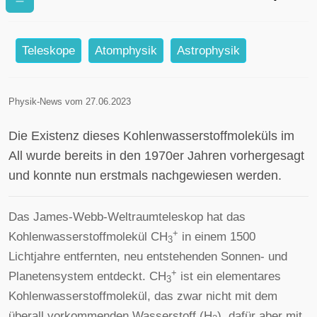
entdeckt elementares
Kohlenwasserstoffmolekül
Teleskope
Atomphysik
Astrophysik
Physik-News vom 27.06.2023
Die Existenz dieses Kohlenwasserstoffmoleküls im
All wurde bereits in den 1970er Jahren vorhergesagt
und konnte nun erstmals nachgewiesen werden.
Das
James-Webb-Weltraumteleskop hat das
+
Kohlenwasserstoffmolekül CH
in einem 1500
3
Lichtjahre entfernten, neu entstehenden Sonnen- und
+
Planetensystem entdeckt. CH
ist ein elementares
3
Kohlenwasserstoffmolekül, das zwar nicht mit dem
überall vorkommenden Wasserstoff (H
), dafür aber mit