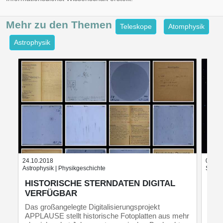
Mehr zu den
Themen
Teleskope
Atomphysik
Astrophysik
24.10.2018
05.09
Astrophysik | Physikgeschichte
Sterne
HISTORISCHE STERNDATEN DIGITAL
RO
VERFÜGBAR
2.0
Das großangelegte Digitalisierungsprojekt
Mit 
APPLAUSE stellt historische Fotoplatten aus mehr
Ster