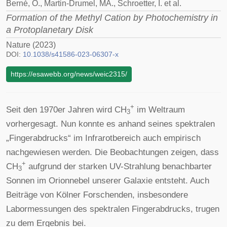
Berné, O., Martin-Drumel, MA., Schroetter, I. et al.
Formation of the Methyl Cation by Photochemistry in
a Protoplanetary Disk
Nature (2023)
DOI:
10.1038/s41586-023-06307-x
https://esawebb.org/news/weic2315/
+
Seit den 1970er Jahren wird CH
im Weltraum
3
vorhergesagt. Nun konnte es anhand seines spektralen
„Fingerabdrucks“ im Infrarotbereich auch empirisch
nachgewiesen werden. Die Beobachtungen zeigen, dass
+
CH
aufgrund der starken UV-Strahlung benachbarter
3
Sonnen im Orionnebel unserer Galaxie entsteht. Auch
Beiträge von Kölner Forschenden, insbesondere
Labormessungen des spektralen Fingerabdrucks, trugen
zu dem Ergebnis bei.