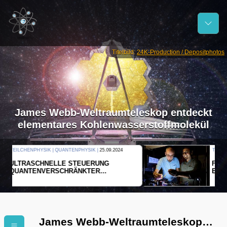
Titelbild:
24K-Production / Depositphotos
James Webb-Weltraumteleskop entdeckt
elementares Kohlenwasserstoffmolekül
THERMODYNAMIK | WELLENLEHRE |
23.09.2024
FORSCHER ERZEUGEN
EINDIMENSIONALES GAS AUS LICHT
James Webb-Weltraumteleskop