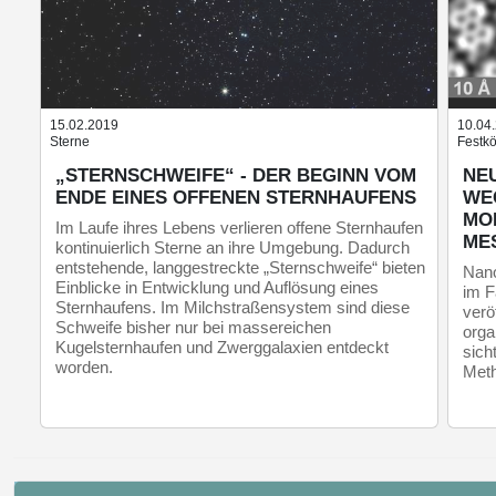
15.02.2019
10.04
Sterne
Festkö
„STERNSCHWEIFE“ - DER BEGINN VOM
NEU
ENDE EINES OFFENEN STERNHAUFENS
WE
MO
Im Laufe ihres Lebens verlieren offene Sternhaufen
ME
kontinuierlich Sterne an ihre Umgebung. Dadurch
entstehende, langgestreckte „Sternschweife“ bieten
Nano
Einblicke in Entwicklung und Auflösung eines
im F
Sternhaufens. Im Milchstraßensystem sind diese
verö
Schweife bisher nur bei massereichen
orga
Kugelsternhaufen und Zwerggalaxien entdeckt
sich
worden.
Meth