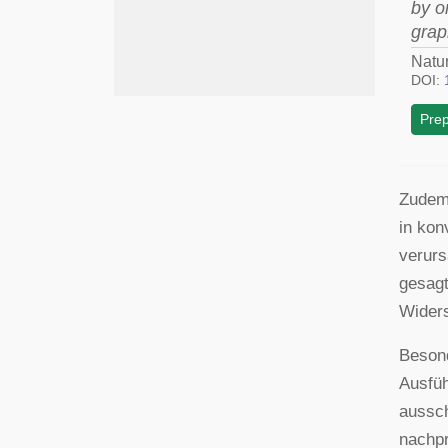
by o
gra
Natu
DOI:
Prep
Zudem 
in kon
verurs
gesagt
Widers
Besond
Ausfüh
aussch
nachpr