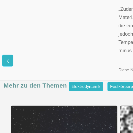
„Zudem
Materi
die ei
jedoch
Temper
minus 
Diese N
Mehr zu den
Themen
Elektrodynamik
Festkörperp