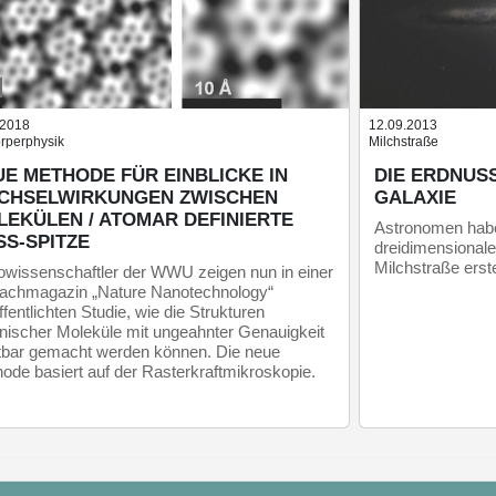
.2018
12.09.2013
rperphysik
Milchstraße
E METHODE FÜR EINBLICKE IN
DIE ERDNUS
CHSELWIRKUNGEN ZWISCHEN
GALAXIE
LEKÜLEN / ATOMAR DEFINIERTE
Astronomen habe
SS-SPITZE
dreidimensionale
Milchstraße erstel
wissenschaftler der WWU zeigen nun in einer
achmagazin „Nature Nanotechnology“
ffentlichten Studie, wie die Strukturen
nischer Moleküle mit ungeahnter Genauigkeit
tbar gemacht werden können. Die neue
ode basiert auf der Rasterkraftmikroskopie.