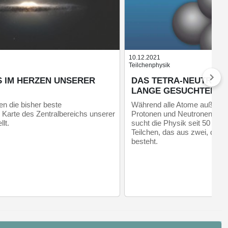
10.12.2021
Teilchenphysik
S IM HERZEN UNSERER
DAS TETRA-NEUTRON –
LANGE GESUCHTEN T
n die bisher beste
Während alle Atome außer W
 Karte des Zentralbereichs unserer
Protonen und Neutronen zus
lt.
sucht die Physik seit 50 Jah
Teilchen, das aus zwei, drei 
besteht.