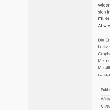
Wider
sich 
Effek
Abwes
Die Er
Ludwig
Graphe
Mikros
Metall
nahezu
Publik
Weitz
Quan