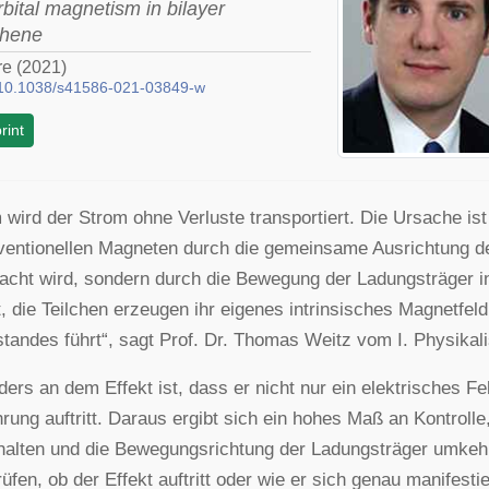
rbital magnetism in bilayer
phene
re (2021)
10.1038/s41586-021-03849-w
rint
wird der Strom ohne Verluste transportiert. Die Ursache is
ventionellen Magneten durch die gemeinsame Ausrichtung d
acht wird, sondern durch die Bewegung der Ladungsträger i
, die Teilchen erzeugen ihr eigenes intrinsisches Magnetfel
tandes führt“, sagt Prof. Dr. Thomas Weitz vom I. Physikalis
ers an dem Effekt ist, dass er nicht nur ein elektrisches Fe
rung auftritt. Daraus ergibt sich ein hohes Maß an Kontrolle
alten und die Bewegungsrichtung der Ladungsträger umkehr
üfen, ob der Effekt auftritt oder wie er sich genau manifesti