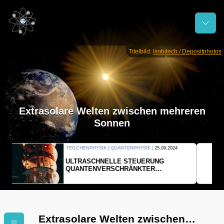
Titelbild:
limbitech / Depositphotos
Extrasolare Welten zwischen mehreren
Sonnen
THERMODYNAMIK | WELLENLEHRE |
23.09.2024
FORSCHER ERZEUGEN
EINDIMENSIONALES GAS AUS LICHT
Extrasolare Welten zwischen