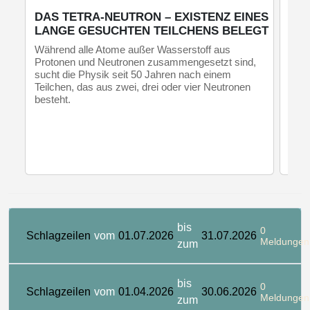
DAS TETRA-NEUTRON – EXISTENZ EINES
DI
LANGE GESUCHTEN TEILCHENS BELEGT
QU
QU
Während alle Atome außer Wasserstoff aus
GE
Protonen und Neutronen zusammengesetzt sind,
sucht die Physik seit 50 Jahren nach einem
Mith
Teilchen, das aus zwei, drei oder vier Neutronen
inte
besteht.
Schr
Quan
Wiss
Quan
Diam
die 
bis
0
Schlagzeilen
vom
01.07.2026
31.07.2026
Meldungen
zum
bis
0
Schlagzeilen
vom
01.04.2026
30.06.2026
Meldungen
zum