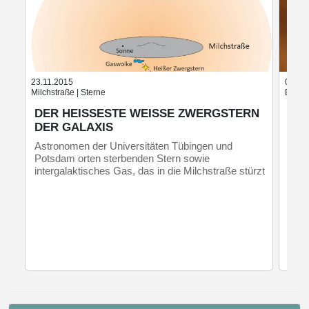
23.11.2015
07.07
Milchstraße | Sterne
Elektr
DER HEISSESTE WEISSE ZWERGSTERN DE
RO
R GALAXIS
SC
Astronomen der Universitäten Tübingen und
Phys
Potsdam orten sterbenden Stern sowie
elek
intergalaktisches Gas, das in die Milchstraße stürzt
Mate