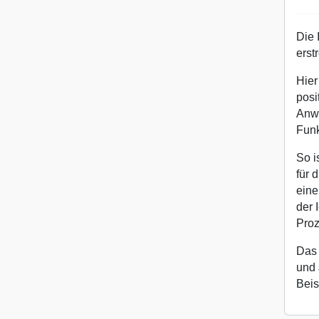
Die 
erstr
Hier
posi
Anwe
Funk
So i
für 
eine
der 
Proz
Das 
und 
Beis