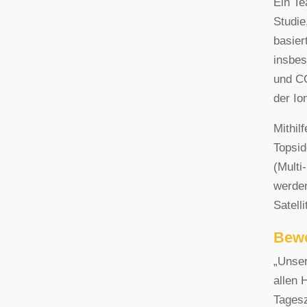
Ein T
Studie
basier
insbe
und CO
der Io
Mithil
Topsid
(Multi
werden
Satell
Bewe
„Unser
allen 
Tagesz