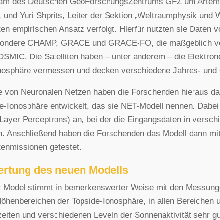
eam des Deutschen GeoForschungsZentrums GFZ um Artem S
, und Yuri Shprits, Leiter der Sektion „Weltraumphysik und
ten empirischen Ansatz verfolgt. Hierfür nutzten sie Daten 
sondere CHAMP, GRACE und GRACE-FO, die maßgeblich vo
SMIC. Die Satelliten haben – unter anderem – die Elektro
nosphäre vermessen und decken verschiedene Jahres- und 
fe von Neuronalen Netzen haben die Forschenden hieraus dan
e-Ionosphäre entwickelt, das sie NET-Modell nennen. Dabe
-Layer Perceptrons) an, bei der die Eingangsdaten in verschi
. Anschließend haben die Forschenden das Modell dann mi
itenmissionen getestet.
rtung des neuen Modells
 Model stimmt in bemerkenswerter Weise mit den Messungen
Höhenbereichen der Topside-Ionosphäre, in allen Bereichen u
eiten und verschiedenen Leveln der Sonnenaktivität sehr gut