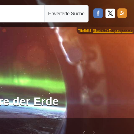
Erweiterte Suche
Titelbild:
Shad.off / Depositphotos
re der Erde