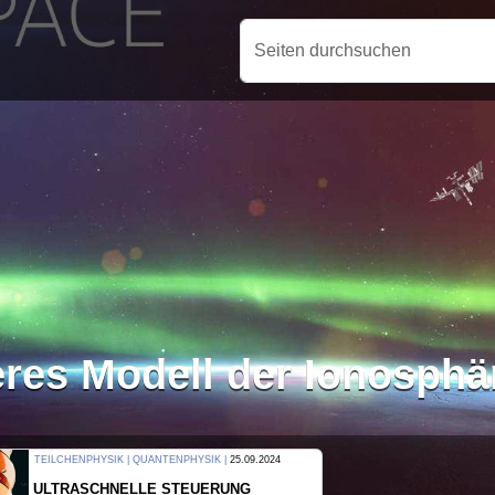
Seiten durchsuchen
eres Modell der Ionosphä
THERMODYNAMIK | WELLENLEHRE |
23.09.2024
FORSCHER ERZEUGEN