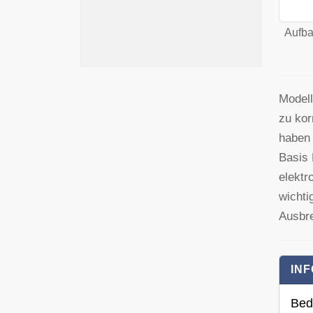
Aufba
Modell
zu ko
haben 
Basis 
elektr
wichti
Ausbre
INF
Bed