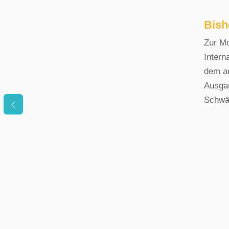
Bish
Zur Mo
Intern
dem au
Ausgan
Schwäc