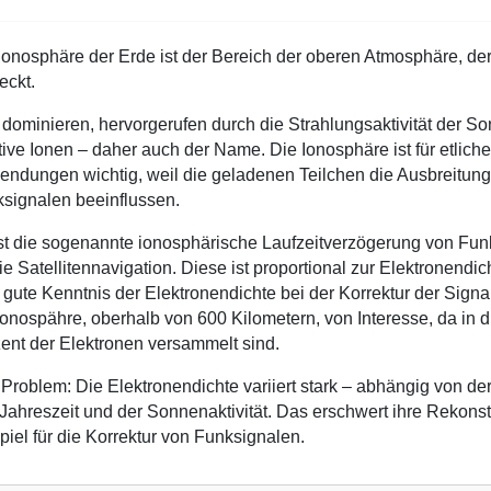
Ionosphäre der Erde ist der Bereich der oberen Atmosphäre, de
eckt.
 dominieren, hervorgerufen durch die Strahlungsaktivität der S
tive Ionen – daher auch der Name. Die Ionosphäre ist für etliche
ndungen wichtig, weil die geladenen Teilchen die Ausbreitun
signalen beeinflussen.
st die sogenannte ionosphärische Laufzeitverzögerung von Funk
die Satellitennavigation. Diese ist proportional zur Elektronen
 gute Kenntnis der Elektronendichte bei der Korrektur der Signa
Ionospähre, oberhalb von 600 Kilometern, von Interesse, da in
ent der Elektronen versammelt sind.
Problem: Die Elektronendichte variiert stark – abhängig von de
Jahreszeit und der Sonnenaktivität. Das erschwert ihre Rekons
piel für die Korrektur von Funksignalen.