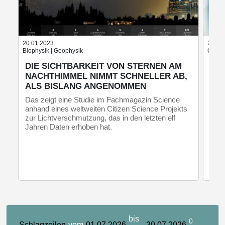
20.01.2023
28.02
Biophysik | Geophysik
Quant
DIE SICHTBARKEIT VON STERNEN AM
MÄ
NACHTHIMMEL NIMMT SCHNELLER AB,
WI
ALS BISLANG ANGENOMMEN
Phys
Stoc
Das zeigt eine Studie im Fachmagazin Science
Expe
anhand eines weltweiten Citizen Science Projekts
währ
zur Lichtverschmutzung, das in den letzten elf
Jahren Daten erhoben hat.
bis
0
Schlagzeilen
vom
01.07.2026
30.07.2026