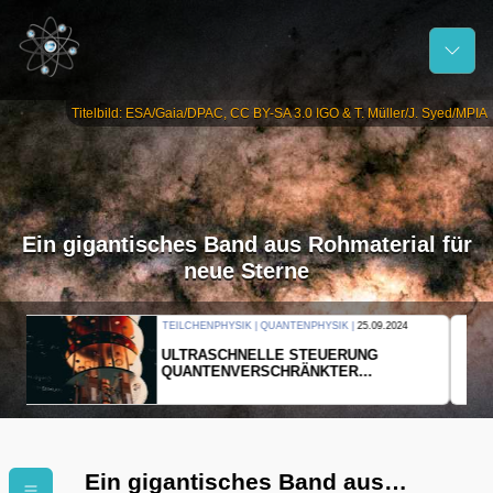
Titelbild: ESA/Gaia/DPAC, CC BY-SA 3.0 IGO & T. Müller/J. Syed/MPIA
Ein gigantisches Band aus Rohmaterial für
neue Sterne
THERMODYNAMIK | WELLENLEHRE |
23.09.2024
FORSCHER ERZEUGEN
EINDIMENSIONALES GAS AUS LICHT
Ein gigantisches Band aus