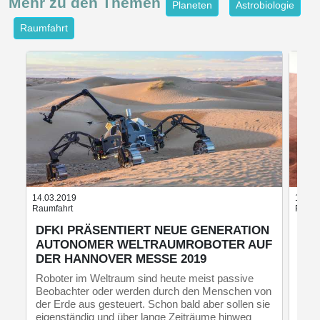
Mehr zu den
Themen
Planeten
Astrobiologie
Raumfahrt
14.03.2019
11.08
Raumfahrt
Planet
DFKI PRÄSENTIERT NEUE GENERATION
MA
AUTONOMER WELTRAUMROBOTER AUF
Ein 
DER HANNOVER MESSE 2019
Cyan
Eins
Roboter im Weltraum sind heute meist passive
Lebe
Beobachter oder werden durch den Menschen von
sein
der Erde aus gesteuert. Schon bald aber sollen sie
Fach
eigenständig und über lange Zeiträume hinweg