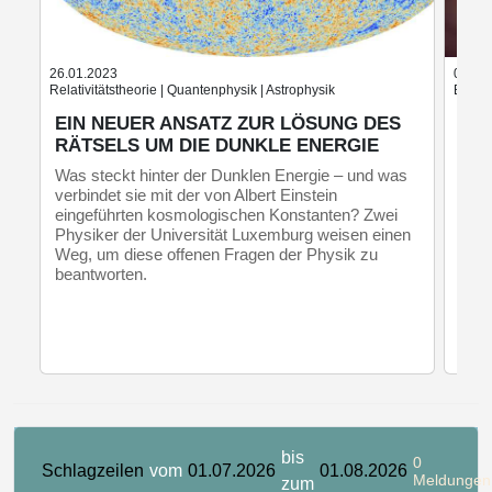
26.01.2023
02.08
Relativitätstheorie | Quantenphysik | Astrophysik
Exopla
EIN NEUER ANSATZ ZUR LÖSUNG DES
EN
RÄTSELS UM DIE DUNKLE ENERGIE
EN
PL
Was steckt hinter der Dunklen Energie – und was
verbindet sie mit der von Albert Einstein
Eine
eingeführten kosmologischen Konstanten? Zwei
Welt
Physiker der Universität Luxemburg weisen einen
inne
Weg, um diese offenen Fragen der Physik zu
um e
beantworten.
sich
bis
0
Schlagzeilen
vom
01.07.2026
01.08.2026
Meldungen
zum