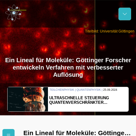
Titelbild: Universität Göttingen
Ein Lineal für Moleküle: Göttinger Forscher
entwickeln Verfahren mit verbesserter
Auflösung
5.09.2024
THERMODYNAMIK | WELLENLEHRE |
23.09.2024
NG
FORSCHER ERZEUGEN
EINDIMENSIONALES GAS AUS LICH
Ein Lineal für Moleküle: Göttinger