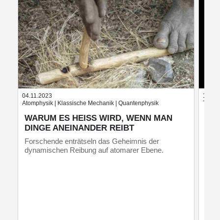
04.11.2023
15.11
Atomphysik | Klassische Mechanik | Quantenphysik
Therm
WARUM ES HEISS WIRD, WENN MAN D
NE
INGE ANEINANDER REIBT
OB
Forschende enträtseln das Geheimnis der
Wenn
dynamischen Reibung auf atomarer Ebene.
die 
Fors
Phas
Flüs
beei