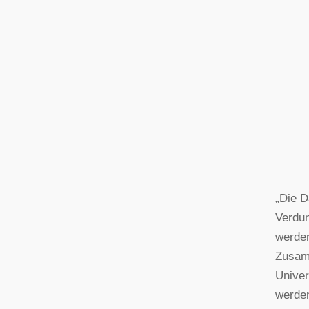
„Die D
Verdun
werden
Zusamm
Univer
werden