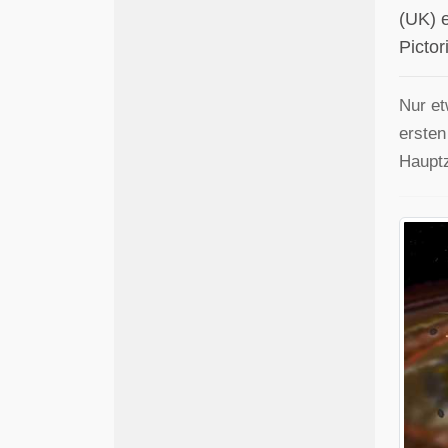
(UK) 
Picto
Nur et
ersten
Hauptz