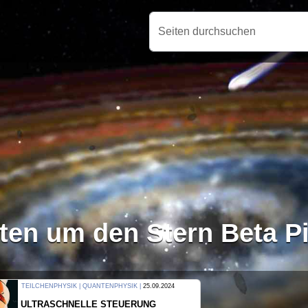
Seiten durchsuchen
en um den Stern Beta Pi
THERMODYNAMIK | WELLENLEHRE |
23.09.2024
FORSCHER ERZEUGEN