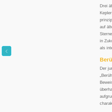
Drei ä
Kepler
prinzi
auf äl
Sterne
in Zuk
als in
Berü
Der ju
„Berüh
Beweis
überha
aufgru
charak