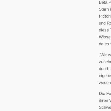
Beta P
Stern 
Pictor
und Ro
diese 
Wissen
da es 
„Wir w
zunehm
durch 
eigene
wesent
Die Fo
ihren 
Schwei