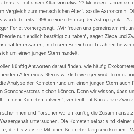
ictoris ist mit einem Alter von etwa 23 Millionen Jahren ein 
im Vergleich zum menschlichen Alter“, so die Astronomin.
is wurde bereits 1999 in einem Beitrag der Astrophysiker Ala
ger Ferlet vorhergesagt. „Wir freuen uns gemeinsam mit u
Theorie nun endlich bestätigt zu haben“, sagen Zieba und Z
schaftler erwarten, in diesem Bereich noch zahlreiche wei
sich um einen jungen Stern handelt.
ollen künftig Antworten darauf finden, wie häufig Exokomet
endem Alter eines Sterns wirklich weniger wird. Information
die Analyse der Kometen rund um einen jungen Stern auch 
n Sonnensystems ziehen können. Denn wir wissen, dass un
lich mehr Kometen aufwies“, verdeutlicht Konstanze Zwintz
rscherinnen und Forscher wollen künftig die Zusammensetz
Wassergehalt untersuchen. Die Kometen selbst sind kleiner 
fe, die bis zu viele Millionen Kilometer lang sein können. „