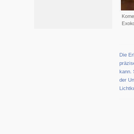
Komet
Exoko
Die Er
präzis
kann. 
der Un
Lichtk