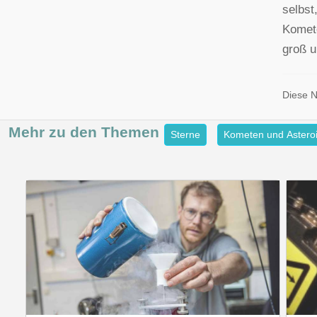
selbst
Komete
groß u
Diese 
Mehr zu den
Themen
Sterne
Kometen und Astero