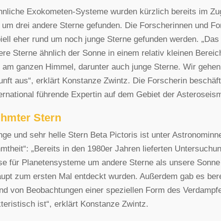
hnliche Exokometen-Systeme wurden kürzlich bereits im Z
 um drei andere Sterne gefunden. Die Forscherinnen und 
piell eher rund um noch junge Sterne gefunden werden. „Das
tere Sterne ähnlich der Sonne in einem relativ kleinen Ber
 am ganzen Himmel, darunter auch junge Sterne. Wir gehen
unft aus“, erklärt Konstanze Zwintz. Die Forscherin beschäfti
ternational führende Expertin auf dem Gebiet der Asteroseis
hmter Stern
nge und sehr helle Stern Beta Pictoris ist unter Astronomi
mtheit“: „Bereits in den 1980er Jahren lieferten Untersuch
e für Planetensysteme um andere Sterne als unsere Sonne 
upt zum ersten Mal entdeckt wurden. Außerdem gab es bere
nd von Beobachtungen einer speziellen Form des Verdampf
teristisch ist“, erklärt Konstanze Zwintz.