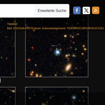
Erweiterte Suche
Titelbild:
Bild: ESO/UltraVISTA team. Acknowledgement: TERAPIX/CNRS/INSU/CASU
n