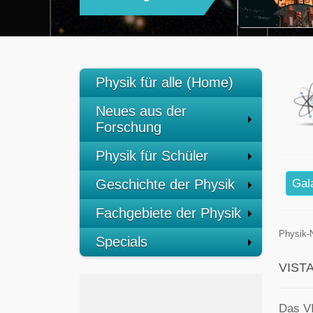
Physik für alle (Home)
Neues aus der
Forschung
Physik für Schüler
Geschichte der Physik
Gal
Fachgebiete der Physik
Physik-
Specials
VISTA 
Das V