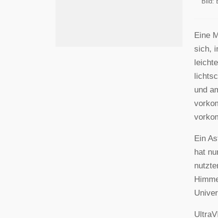
Bild:
Eine M
sich, 
leicht
lichts
und am
vorkom
vorkom
Ein As
hat nu
nutzte
Himmel
Univer
UltraV