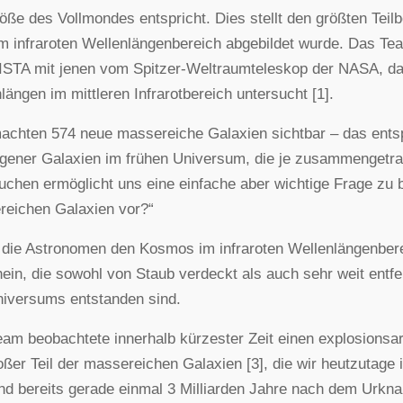
öße des Vollmondes entspricht. Dies stellt den größten Teilb
im infraroten Wellenlängenbereich abgebildet wurde. Das T
ISTA mit jenen vom Spitzer-Weltraumteleskop der NASA, d
längen im mittleren Infrarotbereich untersucht [1].
achten 574 neue massereiche Galaxien sichtbar – das ents
gener Galaxien im frühen Universum, die je zusammengetrage
uchen ermöglicht uns eine einfache aber wichtige Frage zu
eichen Galaxien vor?“
die Astronomen den Kosmos im infraroten Wellenlängenber
ein, die sowohl von Staub verdeckt als auch sehr weit entfe
iversums entstanden sind.
am beobachtete innerhalb kürzester Zeit einen explosionsart
oßer Teil der massereichen Galaxien [3], die wir heutzuta
nd bereits gerade einmal 3 Milliarden Jahre nach dem Urknal