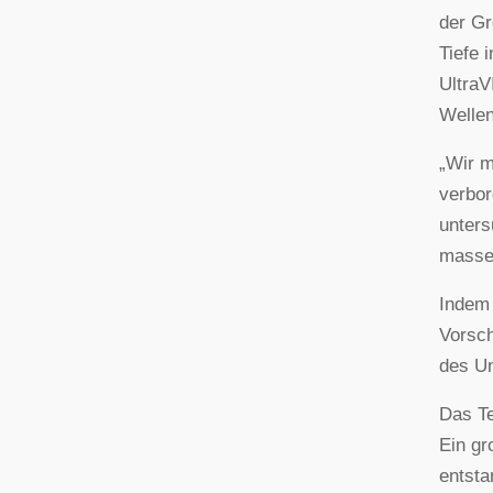
der Gr
Tiefe 
UltraV
Wellen
„Wir m
verbor
unters
masser
Indem 
Vorsch
des Un
Das Te
Ein gr
entsta