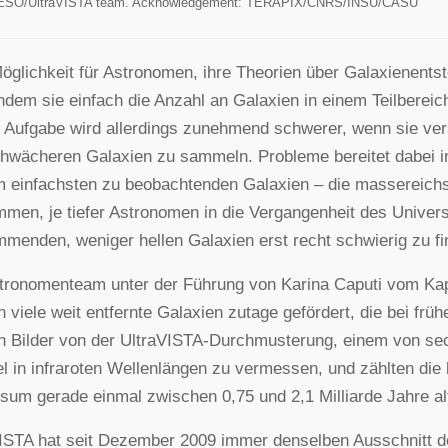
 ESO/UltraVISTA team. Acknowledgement: TERAPIX/CNRS/INSU/CASU
öglichkeit für Astronomen, ihre Theorien über Galaxienentst
indem sie einfach die Anzahl an Galaxien in einem Teilbere
e Aufgabe wird allerdings zunehmend schwerer, wenn sie ver
chwächeren Galaxien zu sammeln. Probleme bereitet dabei i
 einfachsten zu beobachtenden Galaxien – die massereich
men, je tiefer Astronomen in die Vergangenheit des Univer
menden, weniger hellen Galaxien erst recht schwierig zu fi
tronomenteam unter der Führung von Karina Caputi vom Kapt
n viele weit entfernte Galaxien zutage gefördert, die bei fr
n Bilder von der UltraVISTA-Durchmusterung, einem von se
 in infraroten Wellenlängen zu vermessen, und zählten die 
sum gerade einmal zwischen 0,75 und 2,1 Milliarde Jahre al
ISTA hat seit Dezember 2009 immer denselben Ausschnitt 