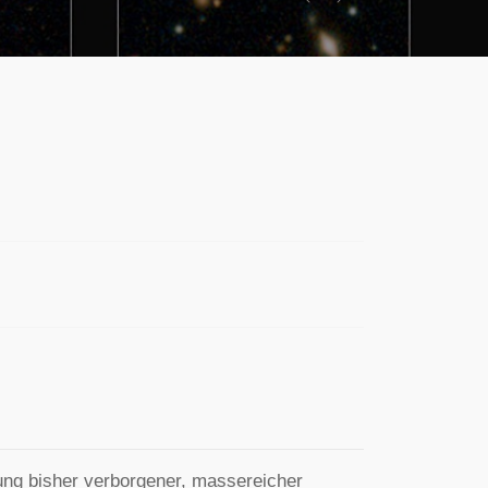
Previous
Next
g bisher verborgener, massereicher