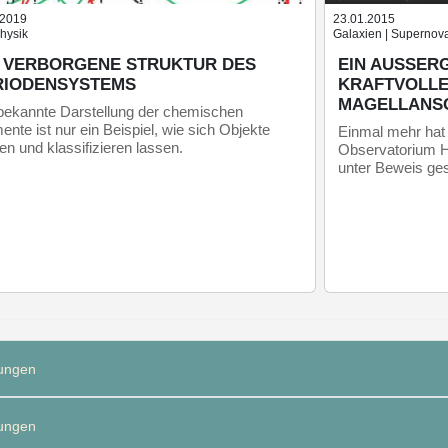
.2019
23.01.2015
hysik
Galaxien | Supernova
E VERBORGENE STRUKTUR DES
EIN AUSSERG
RIODENSYSTEMS
RAFTVOLLES 
GELLANSC
bekannte Darstellung der chemischen
ente ist nur ein Beispiel, wie sich Objekte
Einmal mehr ha
en und klassifizieren lassen.
Observatorium H
unter Beweis gest
ungen
ungen