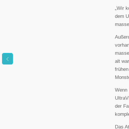
„Wir k
dem Ur
masser
Außerd
vorhan
masser
alt wa
frühen
Monste
Wenn m
UltraV
der Fa
komple
Das At