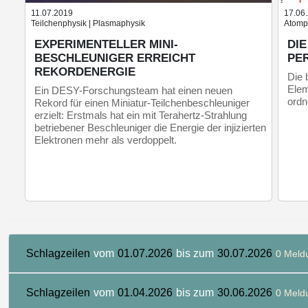
11.07.2019
17.06
Teilchenphysik | Plasmaphysik
Atomp
EXPERIMENTELLER MINI-
DI
BESCHLEUNIGER ERREICHT
PE
REKORDENERGIE
Die 
Elem
Ein DESY-Forschungsteam hat einen neuen
ordn
Rekord für einen Miniatur-Teilchenbeschleuniger
erzielt: Erstmals hat ein mit Terahertz-Strahlung
betriebener Beschleuniger die Energie der injizierten
Elektronen mehr als verdoppelt.
Schlagzeilen
vom
01.07.2026
bis zum
30.07.2026
0 Meld
Schlagzeilen
vom
01.04.2026
bis zum
30.06.2026
0 Meld