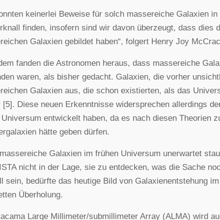
onnten keinerlei Beweise für solch massereiche Galaxien in
knall finden, insofern sind wir davon überzeugt, dass dies de
eichen Galaxien gebildet haben“, folgert Henry Joy McCracke
em fanden die Astronomen heraus, dass massereiche Galaxi
den waren, als bisher gedacht. Galaxien, die vorher unsicht
eichen Galaxien aus, die schon existierten, als das Univer
r [5]. Diese neuen Erkenntnisse widersprechen allerdings de
 Universum entwickelt haben, da es nach diesen Theorien zu
rgalaxien hätte geben dürfen.
assereiche Galaxien im frühen Universum unerwartet staubh
ISTA nicht in der Lage, sie zu entdecken, was die Sache noc
ll sein, bedürfte das heutige Bild von Galaxienentstehung i
tten Überholung.
acama Large Millimeter/submillimeter Array (ALMA) wird au