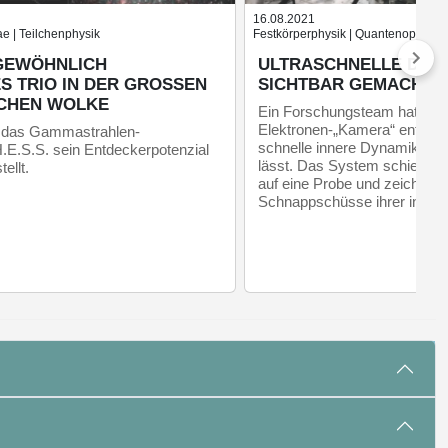
16.08.2021
e | Teilchenphysik
Festkörperphysik | Quantenoptik
EWÖHNLICH K
ULTRASCHNELLE DYNA
TRIO IN DER GROSSEN MA
SICHTBAR GEMACHT
HEN WOLKE
Ein Forschungsteam hat ein
Elektronen-„Kamera“ entwickel
t das Gammastrahlen-
schnelle innere Dynamik von
.E.S.S. sein Entdeckerpotenzial
lässt. Das System schießt k
ellt.
auf eine Probe und zeichnet 
Schnappschüsse ihrer inneren