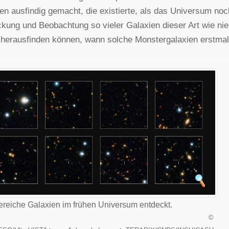
en ausfindig gemacht, die existierte, als das Universum no
kung und Beobachtung so vieler Galaxien dieser Art wie n
herausfinden können, wann solche Monstergalaxien erstmals
reiche Galaxien im frühen Universum entdeckt.
©