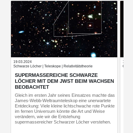
19.03.2024
10.04
Schwarze Löcher | Teleskope | Relativitätstheorie
Galaxi
SUPERMASSEREICHE SCHWARZE
DA
LÖCHER MIT DEM JWST BEIM WACHSEN
LO
BEOBACHTET
ESO,
Beo
Gleich im ersten Jahr seines Einsatzes machte das
Loch
James-Webb-Weltraumteleskop eine unerwartete
Entdeckung: Viele kleine lichtschwache rote Punkte
im fernen Universum könnte die Art und Weise
verändern, wie wir die Entstehung
supermassereicher Schwarzer Löcher verstehen.