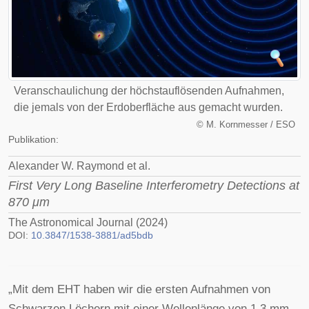
Veranschaulichung der höchstauflösenden Aufnahmen,
die jemals von der Erdoberfläche aus gemacht wurden.
©
M. Kornmesser / ESO
Publikation:
Alexander W. Raymond et al.
First Very Long Baseline Interferometry Detections at
870 μm
The Astronomical Journal (2024)
DOI:
10.3847/1538-3881/ad5bdb
„Mit dem EHT haben wir die ersten Aufnahmen von
Schwarzen Löchern mit einer Wellenlänge von 1,3 mm